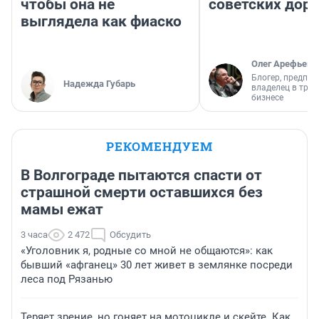
чтобы она не
советских доро
выглядела как фиаско
Олег Арефьев
Блогер, предпри
Надежда Губарь
владелец в тра
бизнесе
РЕКОМЕНДУЕМ
В Волгограде пытаются спасти от
страшной смерти оставшихся без
мамы ежат
3 часа
2 472
Обсудить
«Уголовник я, родные со мной не общаются»: как
бывший «афганец» 30 лет живет в землянке посреди
леса под Рязанью
Теряет зрение, но гоняет на мотоцикле и скейте. Как