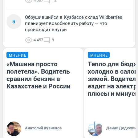
4 507
15
Обрушившийся в Кузбассе склад Wildberries
5
планирует возобновить работу — что
происходит внутри
4 457
8
МНЕНИЕ
МНЕНИЕ
«Машина просто
Тепло для бюдж
полетела». Водитель
холодно в сало
сравнил бензин в
зимой. Водитель
Казахстане и России
ездит на электр
плюсы и минус
Анатолий Кузнецов
Денис Дедюхин