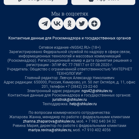
Мы в соцсетях
Контактные данные для Роскомнадзора и государственных органов
Сетевое издание «NGS42.RU» (18+)
Зарегистрировано Федеральной службой по надзору в сфере связи,
информационных технологий и массовых коммуникаций
(Роскомнадзор). Регистрационный номер и дата принятия решения о
регистрации - ЭЛ № ФС 77-78817 от 07.08.2020 г.
Учредитель: Общество с ограниченной ответственностью "ИНТЕРНЕТ
ТЕХНОЛОГИИ"
Главный редактор: Левчук Александр Николаевич
Адрес редакции: 650000, Россия, Кемерово, ул. 50 лет Октября, д. 11, офис
201, телефон +7 (3842) 23-22-60
Электронный адрес редакции:
ngs42@shkulev.ru
Контактные данные для Роскомнадзора и государственных органов:
juristnsk@shkulev.ru
Техподдержка:
help@shkulev.ru
По вопросам коммерческого сотрудничества:
Жапарова Жанна, менеджер по работе с федеральными клиентами
zhanna.zhaparova@shkulev.ru
, моб. + 7 982 640 34 32
Ревина Мария, директор по работе с федеральными клиентами
mariya.revina@shkulev.ru
, моб. +7 910 402 4056