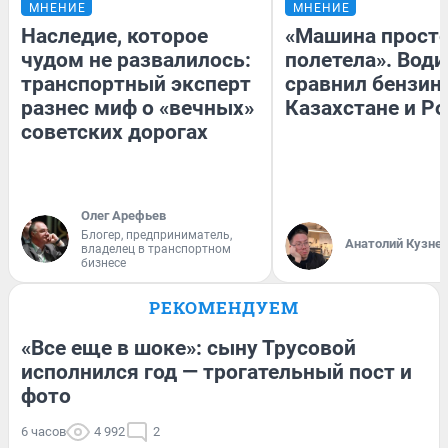
МНЕНИЕ
МНЕНИЕ
Наследие, которое
«Машина прост
чудом не развалилось:
полетела». Води
транспортный эксперт
сравнил бензин
разнес миф о «вечных»
Казахстане и Р
советских дорогах
Олег Арефьев
Блогер, предприниматель,
Анатолий Кузне
владелец в транспортном
бизнесе
РЕКОМЕНДУЕМ
«Все еще в шоке»: сыну Трусовой
исполнился год — трогательный пост и
фото
6 часов
4 992
2