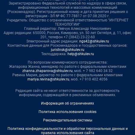
Зарегистрировано Федеральной службой по надзору в сфере связи,
информационных технологий и массовых коммуникаций
(Роскомнадзор). Регистрационный номер и дата принятия решения о
регистрации - ЭЛ № ФС 77-78817 от 07.08.2020 г.
Учредитель: Общество с ограниченной ответственностью "ИНТЕРНЕТ
ТЕХНОЛОГИИ"
Главный редактор: Левчук Александр Николаевич
Адрес редакции: 650000, Россия, Кемерово, ул. 50 лет Октября, д. 11, офис
201, телефон +7 (3842) 23-22-60
Электронный адрес редакции:
ngs42@shkulev.ru
Контактные данные для Роскомнадзора и государственных органов:
juristnsk@shkulev.ru
Техподдержка:
help@shkulev.ru
По вопросам коммерческого сотрудничества:
Жапарова Жанна, менеджер по работе с федеральными клиентами
zhanna.zhaparova@shkulev.ru
, моб. + 7 982 640 34 32
Ревина Мария, директор по работе с федеральными клиентами
mariya.revina@shkulev.ru
, моб. +7 910 402 4056
Редакция сайта не несет ответственности за достоверность
информации, содержащейся в рекламных объявлениях.
Информация об ограничениях
Политика использования cookies
Рекомендательные системы
Политика конфиденциальности и обработки персональных данных и
правила использования сайта