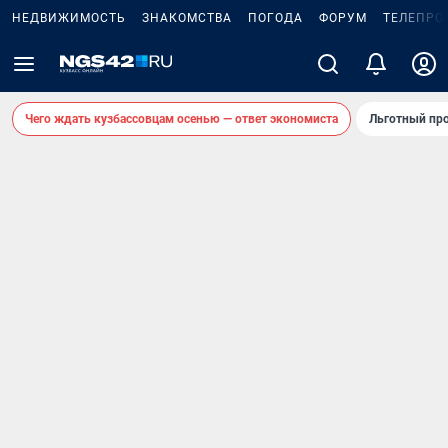
НЕДВИЖИМОСТЬ
ЗНАКОМСТВА
ПОГОДА
ФОРУМ
ТЕЛЕПРО
Чего ждать кузбассовцам осенью — ответ экономиста
Льготный про