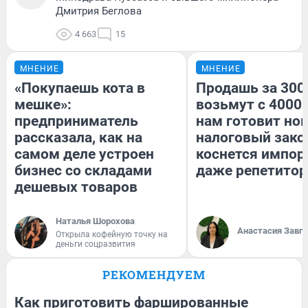
Дмитрия Беглова
4 663
15
МНЕНИЕ
МНЕНИЕ
«Покупаешь кота в
Продашь за 3000
мешке»:
возьмут с 4000.
предприниматель
нам готовит но
рассказала, как на
налоговый зако
самом деле устроен
коснется импор
бизнес со складами
даже репетитор
дешевых товаров
Наталья Шорохова
Анастасия Завг
Открыла кофейную точку на
деньги соцразвития
РЕКОМЕНДУЕМ
Как приготовить фаршированные