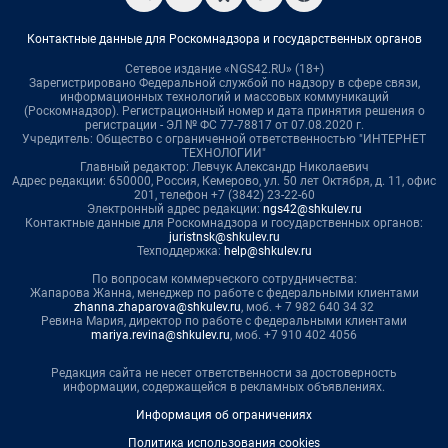
Контактные данные для Роскомнадзора и государственных органов
Сетевое издание «NGS42.RU» (18+)
Зарегистрировано Федеральной службой по надзору в сфере связи,
информационных технологий и массовых коммуникаций
(Роскомнадзор). Регистрационный номер и дата принятия решения о
регистрации - ЭЛ № ФС 77-78817 от 07.08.2020 г.
Учредитель: Общество с ограниченной ответственностью "ИНТЕРНЕТ
ТЕХНОЛОГИИ"
Главный редактор: Левчук Александр Николаевич
Адрес редакции: 650000, Россия, Кемерово, ул. 50 лет Октября, д. 11, офис
201, телефон +7 (3842) 23-22-60
Электронный адрес редакции:
ngs42@shkulev.ru
Контактные данные для Роскомнадзора и государственных органов:
juristnsk@shkulev.ru
Техподдержка:
help@shkulev.ru
По вопросам коммерческого сотрудничества:
Жапарова Жанна, менеджер по работе с федеральными клиентами
zhanna.zhaparova@shkulev.ru
, моб. + 7 982 640 34 32
Ревина Мария, директор по работе с федеральными клиентами
mariya.revina@shkulev.ru
, моб. +7 910 402 4056
Редакция сайта не несет ответственности за достоверность
информации, содержащейся в рекламных объявлениях.
Информация об ограничениях
Политика использования cookies