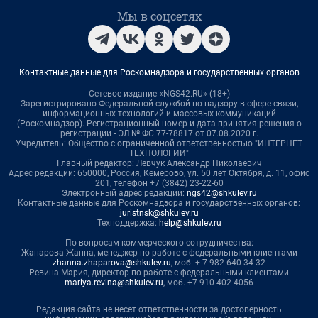
Мы в соцсетях
Контактные данные для Роскомнадзора и государственных органов
Сетевое издание «NGS42.RU» (18+)
Зарегистрировано Федеральной службой по надзору в сфере связи,
информационных технологий и массовых коммуникаций
(Роскомнадзор). Регистрационный номер и дата принятия решения о
регистрации - ЭЛ № ФС 77-78817 от 07.08.2020 г.
Учредитель: Общество с ограниченной ответственностью "ИНТЕРНЕТ
ТЕХНОЛОГИИ"
Главный редактор: Левчук Александр Николаевич
Адрес редакции: 650000, Россия, Кемерово, ул. 50 лет Октября, д. 11, офис
201, телефон +7 (3842) 23-22-60
Электронный адрес редакции:
ngs42@shkulev.ru
Контактные данные для Роскомнадзора и государственных органов:
juristnsk@shkulev.ru
Техподдержка:
help@shkulev.ru
По вопросам коммерческого сотрудничества:
Жапарова Жанна, менеджер по работе с федеральными клиентами
zhanna.zhaparova@shkulev.ru
, моб. + 7 982 640 34 32
Ревина Мария, директор по работе с федеральными клиентами
mariya.revina@shkulev.ru
, моб. +7 910 402 4056
Редакция сайта не несет ответственности за достоверность