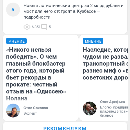
Новый логистический центр за 2 млрд рублей и
5
мост для него отстроят в Кузбассе —
подробности
6 351
5
МНЕНИЕ
МНЕНИЕ
«Никого нельзя
Наследие, кото
победить». О чем
чудом не разва
главный блокбастер
транспортный э
этого года, который
разнес миф о «
бьет рекорды в
советских доро
прокате: честный
отзыв на «Одиссею»
Нолана
Олег Арефьев
Блогер, предприн
Стас Соколов
владелец в тран
Эксперт
бизнесе
РЕКОМЕНДУЕМ