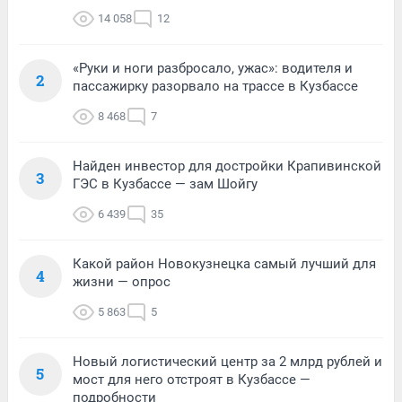
14 058
12
«Руки и ноги разбросало, ужас»: водителя и
2
пассажирку разорвало на трассе в Кузбассе
8 468
7
Найден инвестор для достройки Крапивинской
3
ГЭС в Кузбассе — зам Шойгу
6 439
35
Какой район Новокузнецка самый лучший для
4
жизни — опрос
5 863
5
Новый логистический центр за 2 млрд рублей и
5
мост для него отстроят в Кузбассе —
подробности