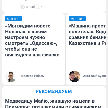
5 800
5
МНЕНИЕ
МНЕНИЕ
«Мы видим нового
«Машина прост
Нолана»: с каким
полетела». Води
настроем нужно
сравнил бензин
смотреть «Одиссею»,
Казахстане и Р
чтобы она не
выглядела как фиаско
Надежда Губарь
Анатолий Кузне
РЕКОМЕНДУЕМ
Медведицу Майю, жившую на цепи в
Приморье, познакомили с гималайским