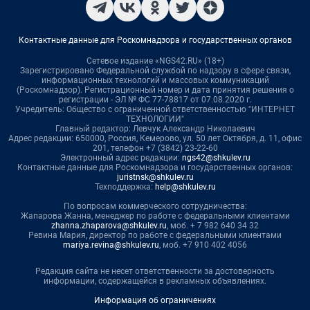
Контактные данные для Роскомнадзора и государственных органов
Сетевое издание «NGS42.RU» (18+)
Зарегистрировано Федеральной службой по надзору в сфере связи,
информационных технологий и массовых коммуникаций
(Роскомнадзор). Регистрационный номер и дата принятия решения о
регистрации - ЭЛ № ФС 77-78817 от 07.08.2020 г.
Учредитель: Общество с ограниченной ответственностью "ИНТЕРНЕТ
ТЕХНОЛОГИИ"
Главный редактор: Левчук Александр Николаевич
Адрес редакции: 650000, Россия, Кемерово, ул. 50 лет Октября, д. 11, офис
201, телефон +7 (3842) 23-22-60
Электронный адрес редакции:
ngs42@shkulev.ru
Контактные данные для Роскомнадзора и государственных органов:
juristnsk@shkulev.ru
Техподдержка:
help@shkulev.ru
По вопросам коммерческого сотрудничества:
Жапарова Жанна, менеджер по работе с федеральными клиентами
zhanna.zhaparova@shkulev.ru
, моб. + 7 982 640 34 32
Ревина Мария, директор по работе с федеральными клиентами
mariya.revina@shkulev.ru
, моб. +7 910 402 4056
Редакция сайта не несет ответственности за достоверность
информации, содержащейся в рекламных объявлениях.
Информация об ограничениях