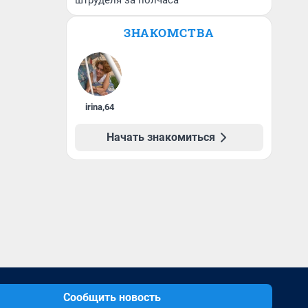
штруделя за полчаса
ЗНАКОМСТВА
irina
,
64
Начать знакомиться
Сообщить новость