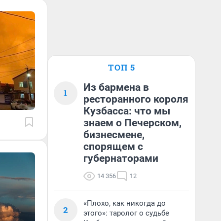
ТОП 5
Из бармена в
1
ресторанного короля
Кузбасса: что мы
знаем о Печерском,
бизнесмене,
спорящем с
губернаторами
14 356
12
«Плохо, как никогда до
2
этого»: таролог о судьбе