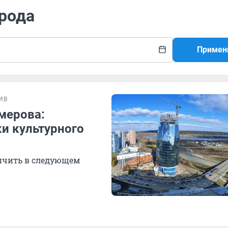
орода
Примен
ИВ
мерова:
и культурного
нчить в следующем