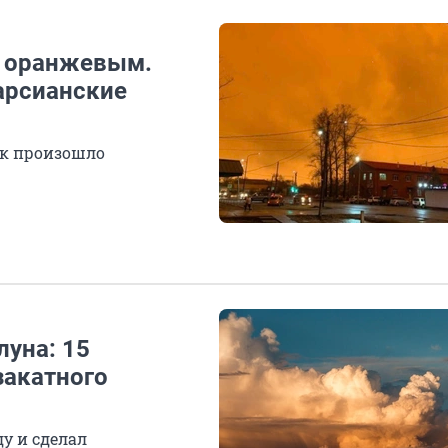
о оранжевым.
арсианские
ак произошло
луна: 15
закатного
у и сделал