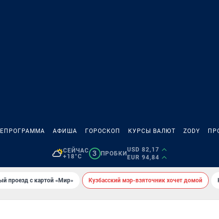
ЛЕПРОГРАММА
АФИША
ГОРОСКОП
КУРСЫ ВАЛЮТ
ZODY
ПР
USD 82,17
СЕЙЧАС
3
ПРОБКИ
+18°C
EUR 94,84
ый проезд с картой «Мир»
Кузбасский мэр-взяточник хочет домой