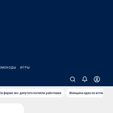
ОМОКОДЫ
ИГРЫ
На ферме экс-депутата погибли работники
Женщина едва не истекла кро