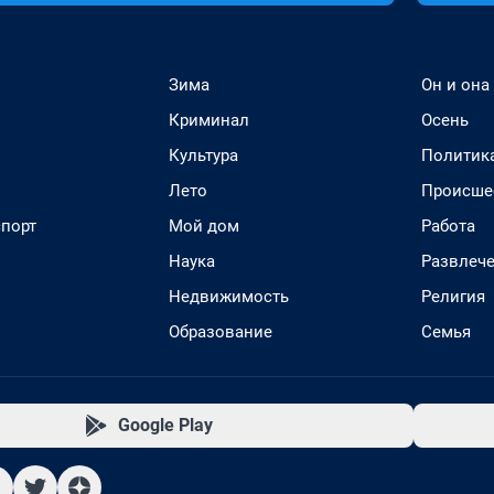
Зима
Он и она
Криминал
Осень
Культура
Политик
Лето
Происше
спорт
Мой дом
Работа
Наука
Развлеч
Недвижимость
Религия
Образование
Семья
Google Play