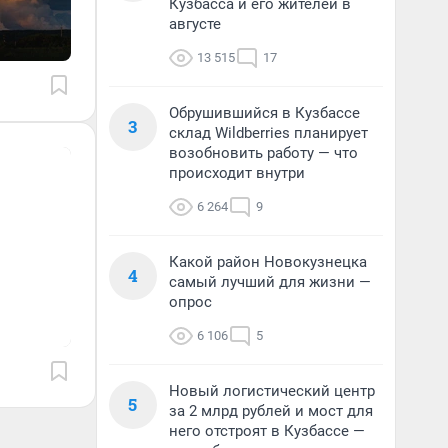
Кузбасса и его жителей в
августе
13 515
17
Обрушившийся в Кузбассе
3
склад Wildberries планирует
возобновить работу — что
происходит внутри
6 264
9
Какой район Новокузнецка
4
самый лучший для жизни —
опрос
6 106
5
Новый логистический центр
5
за 2 млрд рублей и мост для
него отстроят в Кузбассе —