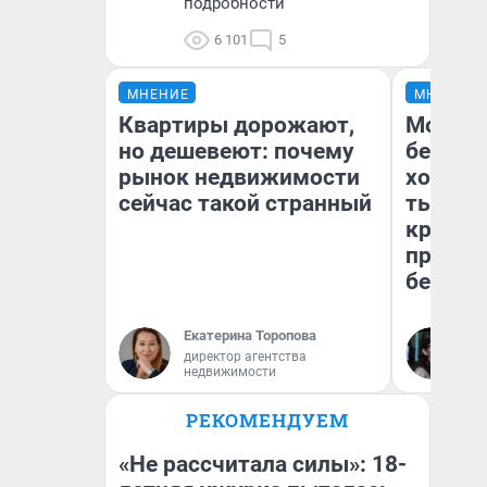
подробности
6 101
5
МНЕНИЕ
МНЕНИЕ
Квартиры дорожают,
Мой ба
но дешевеют: почему
береже
рынок недвижимости
хотела 
сейчас такой странный
тысяч,
кредит,
приеха
безопа
Екатерина Торопова
Кс
директор агентства
Ав
недвижимости
РЕКОМЕНДУЕМ
«Не рассчитала силы»: 18-