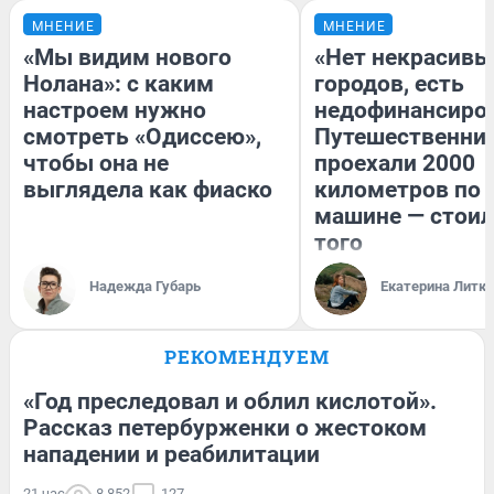
МНЕНИЕ
МНЕНИЕ
«Мы видим нового
«Нет некрасивы
Нолана»: с каким
городов, есть
настроем нужно
недофинансиро
смотреть «Одиссею»,
Путешественни
чтобы она не
проехали 2000
выглядела как фиаско
километров по 
машине — стоил
того
Надежда Губарь
Екатерина Литк
РЕКОМЕНДУЕМ
«Год преследовал и облил кислотой».
Рассказ петербурженки о жестоком
нападении и реабилитации
21 час
8 852
127