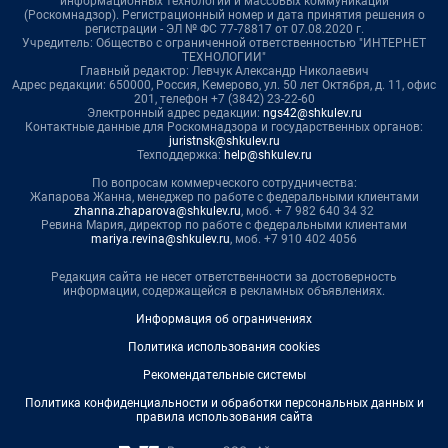
информационных технологий и массовых коммуникаций
(Роскомнадзор). Регистрационный номер и дата принятия решения о
регистрации - ЭЛ № ФС 77-78817 от 07.08.2020 г.
Учредитель: Общество с ограниченной ответственностью "ИНТЕРНЕТ
ТЕХНОЛОГИИ"
Главный редактор: Левчук Александр Николаевич
Адрес редакции: 650000, Россия, Кемерово, ул. 50 лет Октября, д. 11, офис
201, телефон +7 (3842) 23-22-60
Электронный адрес редакции:
ngs42@shkulev.ru
Контактные данные для Роскомнадзора и государственных органов:
juristnsk@shkulev.ru
Техподдержка:
help@shkulev.ru
По вопросам коммерческого сотрудничества:
Жапарова Жанна, менеджер по работе с федеральными клиентами
zhanna.zhaparova@shkulev.ru
, моб. + 7 982 640 34 32
Ревина Мария, директор по работе с федеральными клиентами
mariya.revina@shkulev.ru
, моб. +7 910 402 4056
Редакция сайта не несет ответственности за достоверность
информации, содержащейся в рекламных объявлениях.
Информация об ограничениях
Политика использования cookies
Рекомендательные системы
Политика конфиденциальности и обработки персональных данных и
правила использования сайта