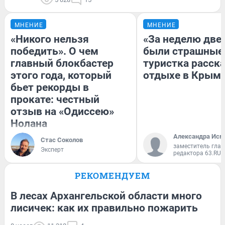
МНЕНИЕ
МНЕНИЕ
«Никого нельзя
«За неделю две
победить». О чем
были страшные
главный блокбастер
туристка расска
этого года, который
отдыхе в Крым
бьет рекорды в
прокате: честный
отзыв на «Одиссею»
Нолана
Александра Исм
Стас Соколов
заместитель глав
Эксперт
редактора 63.RU
РЕКОМЕНДУЕМ
В лесах Архангельской области много
лисичек: как их правильно пожарить