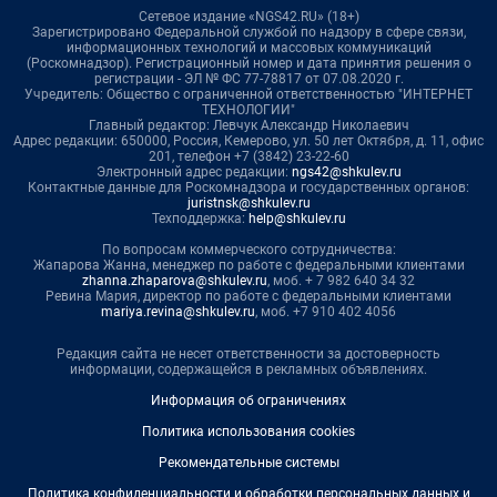
Сетевое издание «NGS42.RU» (18+)
Зарегистрировано Федеральной службой по надзору в сфере связи,
информационных технологий и массовых коммуникаций
(Роскомнадзор). Регистрационный номер и дата принятия решения о
регистрации - ЭЛ № ФС 77-78817 от 07.08.2020 г.
Учредитель: Общество с ограниченной ответственностью "ИНТЕРНЕТ
ТЕХНОЛОГИИ"
Главный редактор: Левчук Александр Николаевич
Адрес редакции: 650000, Россия, Кемерово, ул. 50 лет Октября, д. 11, офис
201, телефон +7 (3842) 23-22-60
Электронный адрес редакции:
ngs42@shkulev.ru
Контактные данные для Роскомнадзора и государственных органов:
juristnsk@shkulev.ru
Техподдержка:
help@shkulev.ru
По вопросам коммерческого сотрудничества:
Жапарова Жанна, менеджер по работе с федеральными клиентами
zhanna.zhaparova@shkulev.ru
, моб. + 7 982 640 34 32
Ревина Мария, директор по работе с федеральными клиентами
mariya.revina@shkulev.ru
, моб. +7 910 402 4056
Редакция сайта не несет ответственности за достоверность
информации, содержащейся в рекламных объявлениях.
Информация об ограничениях
Политика использования cookies
Рекомендательные системы
Политика конфиденциальности и обработки персональных данных и