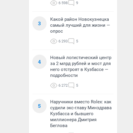
6 598
9
Какой район Новокузнецка
3
самый лучший для жизни —
опрос
6 293
5
Новый логистический центр
4
за 2 млрд рублей и мост для
него отстроят в Кузбассе —
подробности
6 272
5
Наручники вместо Rolex: как
5
судили экс-главу Минздрава
Кузбасса и бывшего
миллионера Дмитрия
Беглова