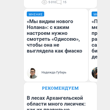
5 010
15
МНЕНИЕ
МНЕНИЕ
«Мы видим нового
«Покуп
Нолана»: с каким
мешке»
настроем нужно
предпр
смотреть «Одиссею»,
рассказ
чтобы она не
самом 
выглядела как фиаско
бизнес
дешевы
На
Надежда Губарь
От
де
РЕКОМЕНДУЕМ
В лесах Архангельской
области много лисичек:
как их правильно