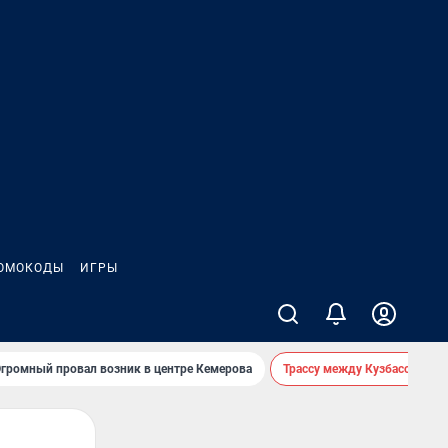
ОМОКОДЫ
ИГРЫ
громный провал возник в центре Кемерова
Трассу между Кузбассом и 