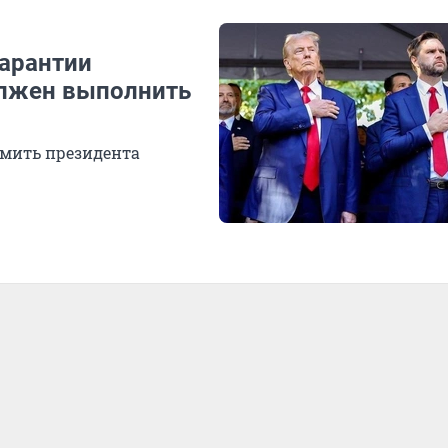
гарантии
олжен выполнить
умить президента