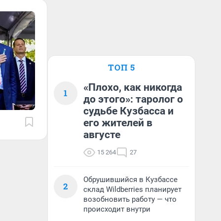
ТОП 5
«Плохо, как никогда
1
до этого»: таролог о
судьбе Кузбасса и
его жителей в
августе
15 264
27
Обрушившийся в Кузбассе
2
склад Wildberries планирует
возобновить работу — что
происходит внутри