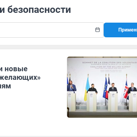
ии безопасности
Примен
 и новые
 желающих»
иям