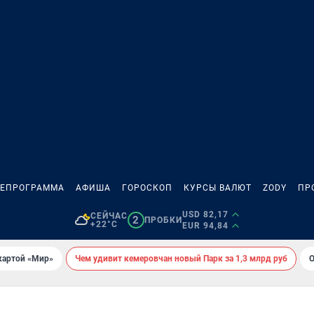
ЛЕПРОГРАММА
АФИША
ГОРОСКОП
КУРСЫ ВАЛЮТ
ZODY
ПР
USD 82,17
СЕЙЧАС
2
ПРОБКИ
+22°C
EUR 94,84
картой «Мир»
Чем удивит кемеровчан новый Парк за 1,3 млрд руб
О