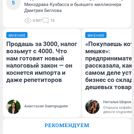
5
Минздрава Кузбасса и бывшего миллионера
Дмитрия Беглова
4 937
15
МНЕНИЕ
МНЕНИЕ
Продашь за 3000, налог
«Покупаешь кот
возьмут с 4000. Что
мешке»:
нам готовит новый
предпринимате
налоговый закон — он
рассказала, как
коснется импорта и
самом деле уст
даже репетиторов
бизнес со скла
дешевых товар
Наталья Шорохо
Анастасия Завгородняя
Открыла кофейну
деньги соцразви
РЕКОМЕНДУЕМ