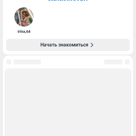
irina
,
64
Начать знакомиться