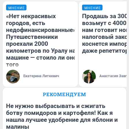
МНЕНИЕ
МНЕНИЕ
«Нет некрасивых
Продашь за 3000
городов, есть
возьмут с 4000.
недофинансированные».
нам готовит но
Путешественники
налоговый зако
проехали 2000
коснется импор
километров по Уралу на
даже репетитор
машине — стоило ли оно
того
Екатерина Литкевич
Анастасия Завг
РЕКОМЕНДУЕМ
Не нужно выбрасывать и сжигать
ботву помидоров и картофеля! Как я
нашла лучшее удобрение для яблони и
малины