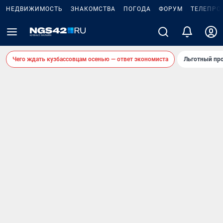
НЕДВИЖИМОСТЬ
ЗНАКОМСТВА
ПОГОДА
ФОРУМ
ТЕЛЕПРО
Чего ждать кузбассовцам осенью — ответ экономиста
Льготный про