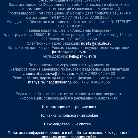
Сетевое издание «NGS42.RU» (18+)
Зарегистрировано Федеральной службой по надзору в сфере связи,
информационных технологий и массовых коммуникаций
(Роскомнадзор). Регистрационный номер и дата принятия решения о
регистрации - ЭЛ № ФС 77-78817 от 07.08.2020 г.
Учредитель: Общество с ограниченной ответственностью "ИНТЕРНЕТ
ТЕХНОЛОГИИ"
Главный редактор: Левчук Александр Николаевич
Адрес редакции: 650000, Россия, Кемерово, ул. 50 лет Октября, д. 11, офис
201, телефон +7 (3842) 23-22-60
Электронный адрес редакции:
ngs42@shkulev.ru
Контактные данные для Роскомнадзора и государственных органов:
juristnsk@shkulev.ru
Техподдержка:
help@shkulev.ru
По вопросам коммерческого сотрудничества:
Жапарова Жанна, менеджер по работе с федеральными клиентами
zhanna.zhaparova@shkulev.ru
, моб. + 7 982 640 34 32
Ревина Мария, директор по работе с федеральными клиентами
mariya.revina@shkulev.ru
, моб. +7 910 402 4056
Редакция сайта не несет ответственности за достоверность
информации, содержащейся в рекламных объявлениях.
Информация об ограничениях
Политика использования cookies
Рекомендательные системы
Политика конфиденциальности и обработки персональных данных и
правила использования сайта