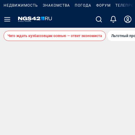
НЕДВИЖИМОСТЬ
ЗНАКОМСТВА
ПОГОДА
ФОРУМ
ТЕЛЕПРО
Чего ждать кузбассовцам осенью — ответ экономиста
Льготный про