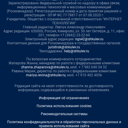
Зарегистрировано Федеральной службой по надзору в сфере связи,
информационных технологий и массовых коммуникаций
(Роскомнадзор). Регистрационный номер и дата принятия решения о
регистрации - ЭЛ № ФС 77-78817 от 07.08.2020 г.
Учредитель: Общество с ограниченной ответственностью "ИНТЕРНЕТ
ТЕХНОЛОГИИ"
Главный редактор: Левчук Александр Николаевич
Адрес редакции: 650000, Россия, Кемерово, ул. 50 лет Октября, д. 11, офис
201, телефон +7 (3842) 23-22-60
Электронный адрес редакции:
ngs42@shkulev.ru
Контактные данные для Роскомнадзора и государственных органов:
juristnsk@shkulev.ru
Техподдержка:
help@shkulev.ru
По вопросам коммерческого сотрудничества:
Жапарова Жанна, менеджер по работе с федеральными клиентами
zhanna.zhaparova@shkulev.ru
, моб. + 7 982 640 34 32
Ревина Мария, директор по работе с федеральными клиентами
mariya.revina@shkulev.ru
, моб. +7 910 402 4056
Редакция сайта не несет ответственности за достоверность
информации, содержащейся в рекламных объявлениях.
Информация об ограничениях
Политика использования cookies
Рекомендательные системы
Политика конфиденциальности и обработки персональных данных и
правила использования сайта