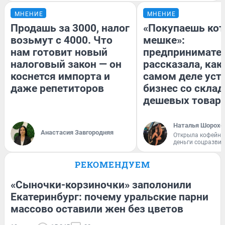
МНЕНИЕ
МНЕНИЕ
Продашь за 3000, налог
«Покупаешь кот
возьмут с 4000. Что
мешке»:
нам готовит новый
предпринимате
налоговый закон — он
рассказала, как
коснется импорта и
самом деле уст
даже репетиторов
бизнес со скла
дешевых товар
Наталья Шорохо
Анастасия Завгородняя
Открыла кофейну
деньги соцразви
РЕКОМЕНДУЕМ
«Сыночки-корзиночки» заполонили
Екатеринбург: почему уральские парни
массово оставили жен без цветов