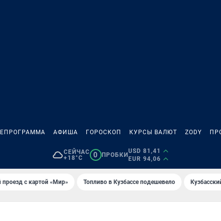
ЛЕПРОГРАММА
АФИША
ГОРОСКОП
КУРСЫ ВАЛЮТ
ZODY
ПР
USD 81,41
СЕЙЧАС
0
ПРОБКИ
+18°C
EUR 94,06
 проезд с картой «Мир»
Топливо в Кузбассе подешевело
Кузбасски