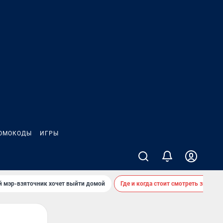
ОМОКОДЫ
ИГРЫ
й мэр-взяточник хочет выйти домой
Где и когда стоит смотреть звездоп