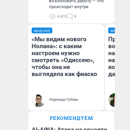
возобновить работу — что
происходит внутри
4 473
8
МНЕНИЕ
МНЕНИЕ
«Мы видим нового
Продаш
Нолана»: с каким
возьмут
настроем нужно
нам го
смотреть «Одиссею»,
налого
чтобы она не
коснет
выглядела как фиаско
даже р
Надежда Губарь
Ан
РЕКОМЕНДУЕМ
AI-AINA: Атака на соцсети