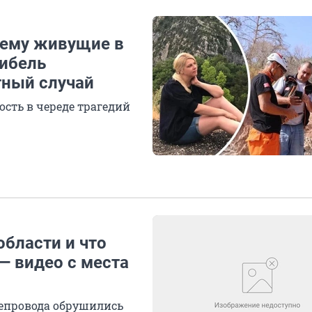
чему живущие в
гибель
тный случай
сть в череде трагедий
области и что
— видео с места
тепровода обрушились