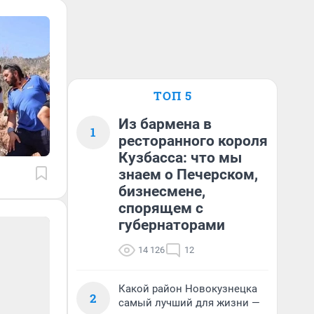
ТОП 5
Из бармена в
1
ресторанного короля
Кузбасса: что мы
знаем о Печерском,
бизнесмене,
спорящем с
губернаторами
14 126
12
Какой район Новокузнецка
2
самый лучший для жизни —