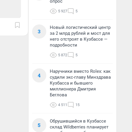
опрос
5 927
5
Новый логистический центр
3
за 2 млрд рублей и мост для
него отстроят в Кузбассе —
подробности
5 872
5
Наручники вместо Rolex: как
4
судили экс-главу Минздрава
Кузбасса и бывшего
миллионера Дмитрия
Беглова
4 511
15
Обрушившийся в Кузбассе
5
склад Wildberries планирует