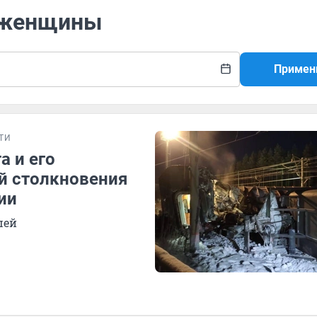
ь женщины
Примен
ТИ
 и его
й столкновения
ии
шей