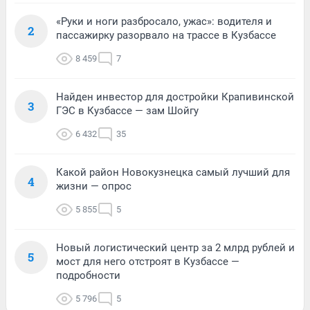
«Руки и ноги разбросало, ужас»: водителя и
2
пассажирку разорвало на трассе в Кузбассе
8 459
7
Найден инвестор для достройки Крапивинской
3
ГЭС в Кузбассе — зам Шойгу
6 432
35
Какой район Новокузнецка самый лучший для
4
жизни — опрос
5 855
5
Новый логистический центр за 2 млрд рублей и
5
мост для него отстроят в Кузбассе —
подробности
5 796
5