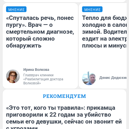
МНЕНИЕ
МНЕНИЕ
«Спуталась речь, понес
Тепло для бюдж
пургу». Врач — о
холодно в сало
смертельном диагнозе,
зимой. Водитель
который сложно
ездит на электр
обнаружить
плюсы и минус
Ирина Волкова
Главврач клиники
Денис Дедюхин
«Реабилитация доктора
Волковой»
РЕКОМЕНДУЕМ
«Это тот, кого ты травила»: прикамца
приговорили к 22 годам за убийство
семьи его девушки, сейчас он звонит ей
с угрозами