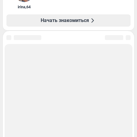
irina
,
64
Начать знакомиться