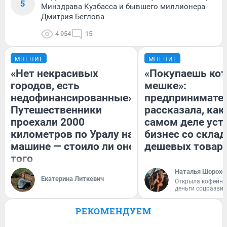
5
Минздрава Кузбасса и бывшего миллионера
Дмитрия Беглова
4 954
15
МНЕНИЕ
МНЕНИЕ
«Нет некрасивых
«Покупаешь кот
городов, есть
мешке»:
недофинансированные».
предпринимате
Путешественники
рассказала, как
проехали 2000
самом деле уст
километров по Уралу на
бизнес со скла
машине — стоило ли оно
дешевых товар
того
Наталья Шорохо
Екатерина Литкевич
Открыла кофейну
деньги соцразви
РЕКОМЕНДУЕМ