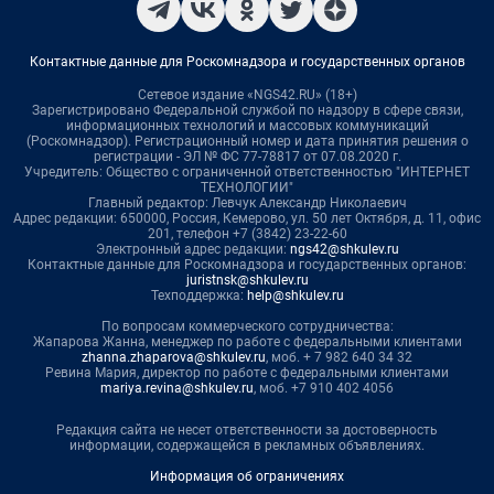
Контактные данные для Роскомнадзора и государственных органов
Сетевое издание «NGS42.RU» (18+)
Зарегистрировано Федеральной службой по надзору в сфере связи,
информационных технологий и массовых коммуникаций
(Роскомнадзор). Регистрационный номер и дата принятия решения о
регистрации - ЭЛ № ФС 77-78817 от 07.08.2020 г.
Учредитель: Общество с ограниченной ответственностью "ИНТЕРНЕТ
ТЕХНОЛОГИИ"
Главный редактор: Левчук Александр Николаевич
Адрес редакции: 650000, Россия, Кемерово, ул. 50 лет Октября, д. 11, офис
201, телефон +7 (3842) 23-22-60
Электронный адрес редакции:
ngs42@shkulev.ru
Контактные данные для Роскомнадзора и государственных органов:
juristnsk@shkulev.ru
Техподдержка:
help@shkulev.ru
По вопросам коммерческого сотрудничества:
Жапарова Жанна, менеджер по работе с федеральными клиентами
zhanna.zhaparova@shkulev.ru
, моб. + 7 982 640 34 32
Ревина Мария, директор по работе с федеральными клиентами
mariya.revina@shkulev.ru
, моб. +7 910 402 4056
Редакция сайта не несет ответственности за достоверность
информации, содержащейся в рекламных объявлениях.
Информация об ограничениях