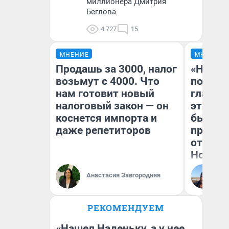
миллионера Дмитрия
Беглова
4 727
15
МНЕНИЕ
МНЕНИЕ
Продашь за 3000, налог
«Никог
возьмут с 4000. Что
победи
нам готовит новый
главны
налоговый закон — он
этого г
коснется импорта и
бьет р
даже репетиторов
прокат
отзыв 
Нолана
Ст
Анастасия Завгородняя
Эк
РЕКОМЕНДУЕМ
«Нашел Наденьку, а у нее