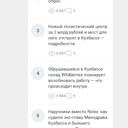
опрос
6 047
5
Новый логистический центр
3
за 2 млрд рублей и мост для
него отстроят в Кузбассе —
подробности
6 037
5
Обрушившийся в Кузбассе
4
склад Wildberries планирует
возобновить работу — что
происходит внутри
5 984
9
Наручники вместо Rolex: как
5
судили экс-главу Минздрава
Кузбасса и бывшего