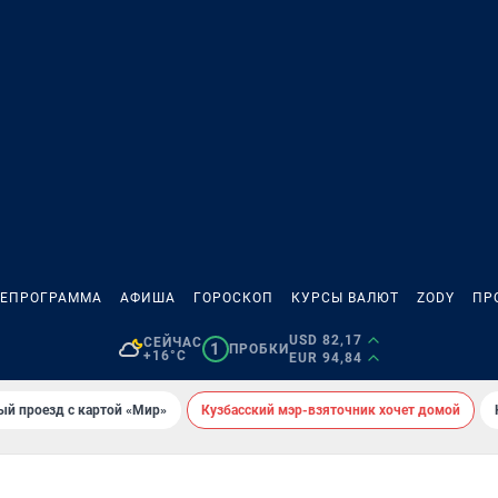
ЛЕПРОГРАММА
АФИША
ГОРОСКОП
КУРСЫ ВАЛЮТ
ZODY
ПР
USD 82,17
СЕЙЧАС
1
ПРОБКИ
+16°C
EUR 94,84
ый проезд с картой «Мир»
Кузбасский мэр-взяточник хочет домой