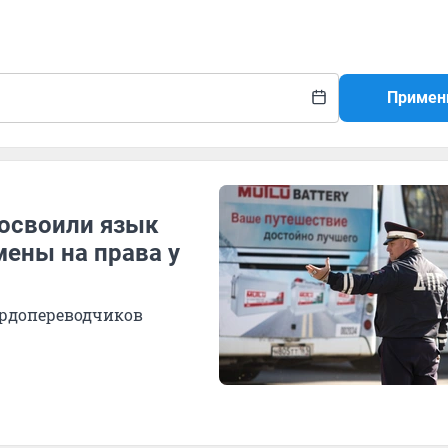
Примен
освоили язык
мены на права у
урдопереводчиков