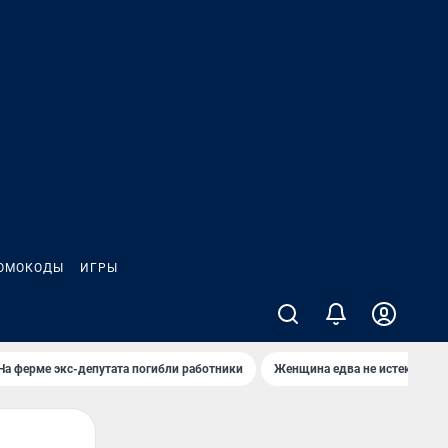
ОМОКОДЫ
ИГРЫ
На ферме экс-депутата погибли работники
Женщина едва не истекла кро