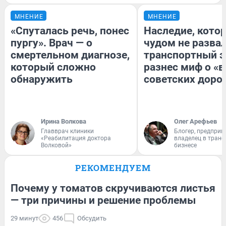
МНЕНИЕ
МНЕНИЕ
«Спуталась речь, понес
Наследие, кото
пургу». Врач — о
чудом не разва
смертельном диагнозе,
транспортный э
который сложно
разнес миф о «
обнаружить
советских доро
Ирина Волкова
Олег Арефьев
Главврач клиники
Блогер, предприн
«Реабилитация доктора
владелец в тран
Волковой»
бизнесе
РЕКОМЕНДУЕМ
Почему у томатов скручиваются листья
— три причины и решение проблемы
29 минут
456
Обсудить