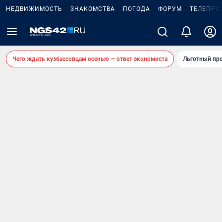
НЕДВИЖИМОСТЬ
ЗНАКОМСТВА
ПОГОДА
ФОРУМ
ТЕЛЕПРО
Чего ждать кузбассовцам осенью — ответ экономиста
Льготный про