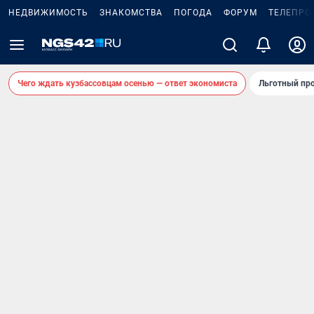
НЕДВИЖИМОСТЬ
ЗНАКОМСТВА
ПОГОДА
ФОРУМ
ТЕЛЕПРО
Чего ждать кузбассовцам осенью — ответ экономиста
Льготный про