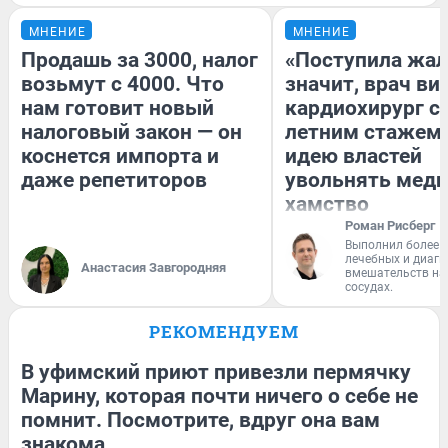
МНЕНИЕ
МНЕНИЕ
Продашь за 3000, налог
«Поступила жал
возьмут с 4000. Что
значит, врач ви
нам готовит новый
кардиохирург с 
налоговый закон — он
летним стажем 
коснется импорта и
идею властей
даже репетиторов
увольнять меди
хамство
Роман Рисберг
Выполнил более 
лечебных и диагн
Анастасия Завгородняя
вмешательств на 
сосудах.
РЕКОМЕНДУЕМ
В уфимский приют привезли пермячку
Марину, которая почти ничего о себе не
помнит. Посмотрите, вдруг она вам
знакома