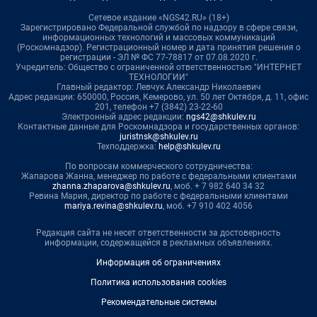
Сетевое издание «NGS42.RU» (18+)
Зарегистрировано Федеральной службой по надзору в сфере связи,
информационных технологий и массовых коммуникаций
(Роскомнадзор). Регистрационный номер и дата принятия решения о
регистрации - ЭЛ № ФС 77-78817 от 07.08.2020 г.
Учредитель: Общество с ограниченной ответственностью "ИНТЕРНЕТ
ТЕХНОЛОГИИ"
Главный редактор: Левчук Александр Николаевич
Адрес редакции: 650000, Россия, Кемерово, ул. 50 лет Октября, д. 11, офис
201, телефон +7 (3842) 23-22-60
Электронный адрес редакции:
ngs42@shkulev.ru
Контактные данные для Роскомнадзора и государственных органов:
juristnsk@shkulev.ru
Техподдержка:
help@shkulev.ru
По вопросам коммерческого сотрудничества:
Жапарова Жанна, менеджер по работе с федеральными клиентами
zhanna.zhaparova@shkulev.ru
, моб. + 7 982 640 34 32
Ревина Мария, директор по работе с федеральными клиентами
mariya.revina@shkulev.ru
, моб. +7 910 402 4056
Редакция сайта не несет ответственности за достоверность
информации, содержащейся в рекламных объявлениях.
Информация об ограничениях
Политика использования cookies
Рекомендательные системы