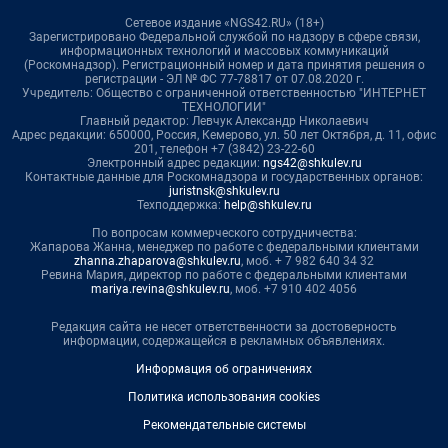
Сетевое издание «NGS42.RU» (18+)
Зарегистрировано Федеральной службой по надзору в сфере связи,
информационных технологий и массовых коммуникаций
(Роскомнадзор). Регистрационный номер и дата принятия решения о
регистрации - ЭЛ № ФС 77-78817 от 07.08.2020 г.
Учредитель: Общество с ограниченной ответственностью "ИНТЕРНЕТ
ТЕХНОЛОГИИ"
Главный редактор: Левчук Александр Николаевич
Адрес редакции: 650000, Россия, Кемерово, ул. 50 лет Октября, д. 11, офис
201, телефон +7 (3842) 23-22-60
Электронный адрес редакции:
ngs42@shkulev.ru
Контактные данные для Роскомнадзора и государственных органов:
juristnsk@shkulev.ru
Техподдержка:
help@shkulev.ru
По вопросам коммерческого сотрудничества:
Жапарова Жанна, менеджер по работе с федеральными клиентами
zhanna.zhaparova@shkulev.ru
, моб. + 7 982 640 34 32
Ревина Мария, директор по работе с федеральными клиентами
mariya.revina@shkulev.ru
, моб. +7 910 402 4056
Редакция сайта не несет ответственности за достоверность
информации, содержащейся в рекламных объявлениях.
Информация об ограничениях
Политика использования cookies
Рекомендательные системы