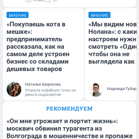
МНЕНИЕ
МНЕНИЕ
«Покупаешь кота в
«Мы видим нов
мешке»:
Нолана»: с каки
предприниматель
настроем нужн
рассказала, как на
смотреть «Одис
самом деле устроен
чтобы она не
бизнес со складами
выглядела как 
дешевых товаров
Наталья Шорохова
Надежда Губарь
Открыла кофейную точку на
деньги соцразвития
РЕКОМЕНДУЕМ
«Он мне угрожает и портит жизнь»:
москвич обвинил турагента из
Волгограда в мошенничестве и пропаже