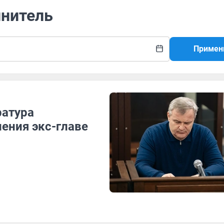
инитель
Примен
ратура
ения экс-главе