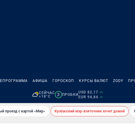
ЛЕПРОГРАММА
АФИША
ГОРОСКОП
КУРСЫ ВАЛЮТ
ZODY
ПР
USD 82,17
СЕЙЧАС
3
ПРОБКИ
+18°C
EUR 94,84
ый проезд с картой «Мир»
Кузбасский мэр-взяточник хочет домой