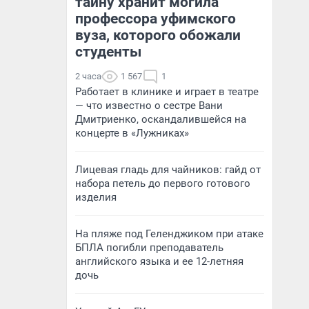
тайну хранит могила
профессора уфимского
вуза, которого обожали
студенты
2 часа
1 567
1
Работает в клинике и играет в театре
— что известно о сестре Вани
Дмитриенко, оскандалившейся на
концерте в «Лужниках»
Лицевая гладь для чайников: гайд от
набора петель до первого готового
изделия
На пляже под Геленджиком при атаке
БПЛА погибли преподаватель
английского языка и ее 12-летняя
дочь