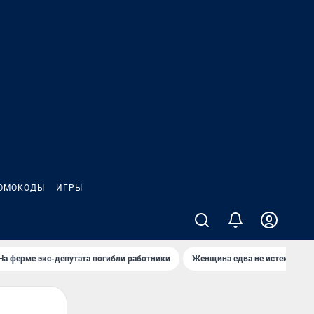
ОМОКОДЫ
ИГРЫ
На ферме экс-депутата погибли работники
Женщина едва не истекла кро