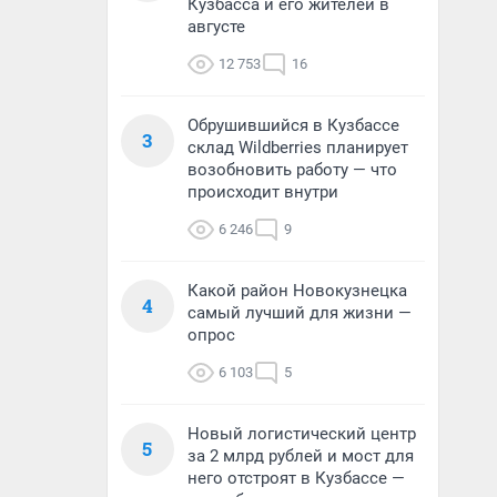
Кузбасса и его жителей в
августе
12 753
16
Обрушившийся в Кузбассе
3
склад Wildberries планирует
возобновить работу — что
происходит внутри
6 246
9
Какой район Новокузнецка
4
самый лучший для жизни —
опрос
6 103
5
Новый логистический центр
5
за 2 млрд рублей и мост для
него отстроят в Кузбассе —