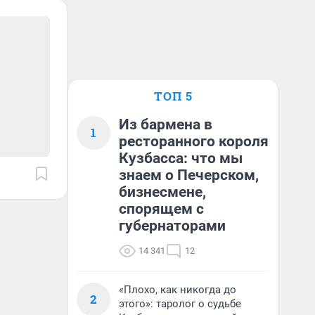
ТОП 5
Из бармена в
1
ресторанного короля
Кузбасса: что мы
знаем о Печерском,
бизнесмене,
спорящем с
губернаторами
14 341
12
«Плохо, как никогда до
2
этого»: таролог о судьбе