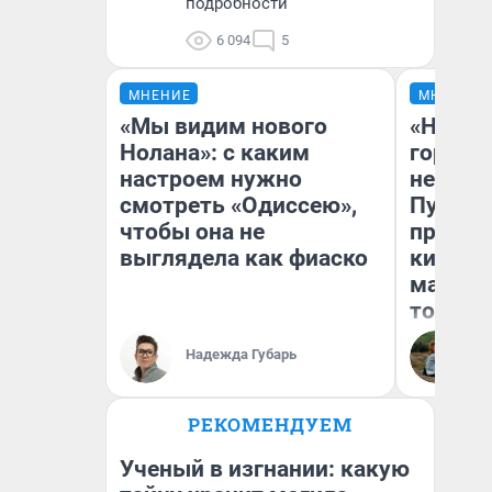
подробности
6 094
5
МНЕНИЕ
МНЕНИЕ
«Мы видим нового
«Нет н
Нолана»: с каким
городов
настроем нужно
недофи
смотреть «Одиссею»,
Путеше
чтобы она не
проеха
выглядела как фиаско
киломе
машине
того
Надежда Губарь
Ек
РЕКОМЕНДУЕМ
Ученый в изгнании: какую