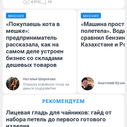
4 915
10
МНЕНИЕ
МНЕНИЕ
«Покупаешь кота в
«Машина прост
мешке»:
полетела». Води
предприниматель
сравнил бензин
рассказала, как на
Казахстане и Р
самом деле устроен
бизнес со складами
дешевых товаров
Наталья Шорохова
Анатолий Кузне
Открыла кофейную точку на
деньги соцразвития
РЕКОМЕНДУЕМ
Лицевая гладь для чайников: гайд от
набора петель до первого готового
изделия