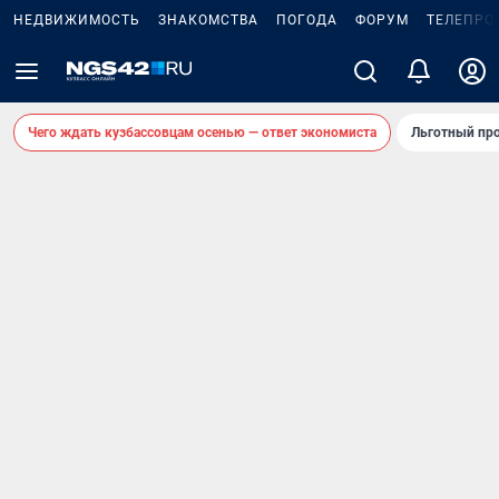
НЕДВИЖИМОСТЬ
ЗНАКОМСТВА
ПОГОДА
ФОРУМ
ТЕЛЕПРО
Чего ждать кузбассовцам осенью — ответ экономиста
Льготный про