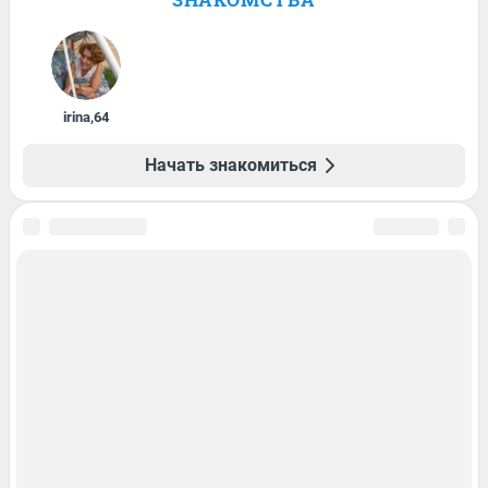
irina
,
64
Начать знакомиться