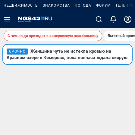
НЕДВИЖИМОСТЬ
ЗНАКОМСТВА
ПОГОДА
ФОРУМ
ТЕЛЕПРО
С чем люди приходят в кемеровскую психбольницу
Льготный проез
Женщина чуть не истекла кровью на
СРОЧНО
Красном озере в Кемерово, пока полчаса ждала скорую