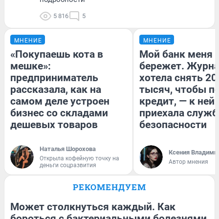
5 816
5
МНЕНИЕ
МНЕНИЕ
«Покупаешь кота в
Мой банк меня
мешке»:
бережет. Журн
предприниматель
хотела снять 20
рассказала, как на
тысяч, чтобы п
самом деле устроен
кредит, — к ней
бизнес со складами
приехала служб
дешевых товаров
безопасности
Наталья Шорохова
Ксения Владими
Открыла кофейную точку на
Автор мнения
деньги соцразвития
РЕКОМЕНДУЕМ
Может столкнуться каждый. Как
бороться с бактериальными болезнями