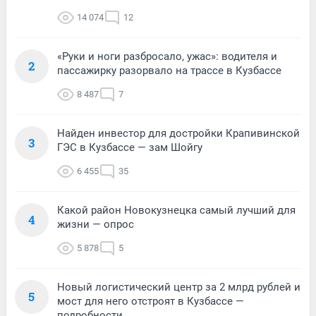
14 074
12
«Руки и ноги разбросало, ужас»: водителя и
2
пассажирку разорвало на трассе в Кузбассе
8 487
7
Найден инвестор для достройки Крапивинской
3
ГЭС в Кузбассе — зам Шойгу
6 455
35
Какой район Новокузнецка самый лучший для
4
жизни — опрос
5 878
5
Новый логистический центр за 2 млрд рублей и
5
мост для него отстроят в Кузбассе —
подробности