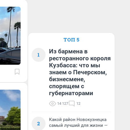
ТОП 5
Из бармена в
1
ресторанного короля
Кузбасса: что мы
знаем о Печерском,
бизнесмене,
спорящем с
губернаторами
14 127
12
Какой район Новокузнецка
2
самый лучший для жизни —