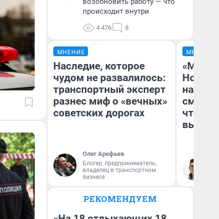
возобновить работу — что
происходит внутри
4 476
8
МНЕНИЕ
МНЕНИЕ
Наследие, которое
«Мы ви
чудом не развалилось:
Нолана
транспортный эксперт
настро
разнес миф о «вечных»
смотре
советских дорогах
чтобы 
выгляд
Олег Арефьев
Блогер, предприниматель,
На
владелец в транспортном
бизнесе
РЕКОМЕНДУЕМ
«На 18 отдыхающих 18