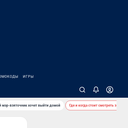
ОМОКОДЫ
ИГРЫ
й мэр-взяточник хочет выйти домой
Где и когда стоит смотреть звездоп