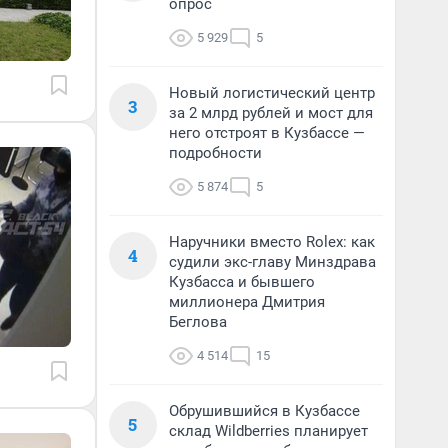
опрос
5 929
5
Новый логистический центр
3
за 2 млрд рублей и мост для
него отстроят в Кузбассе —
подробности
5 874
5
Наручники вместо Rolex: как
4
судили экс-главу Минздрава
Кузбасса и бывшего
миллионера Дмитрия
Беглова
4 514
15
Обрушившийся в Кузбассе
5
склад Wildberries планирует