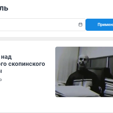
ель
Примен
 над
го скопинского
ы
о