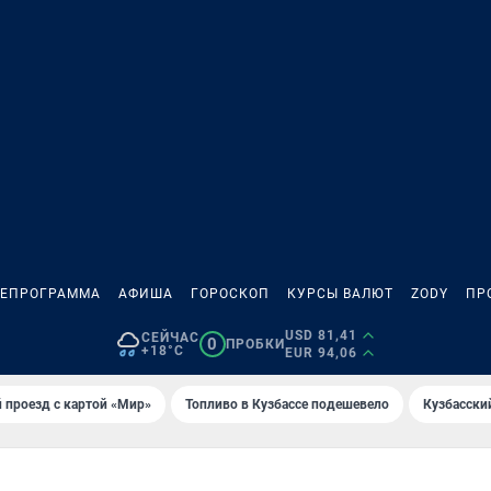
ЛЕПРОГРАММА
АФИША
ГОРОСКОП
КУРСЫ ВАЛЮТ
ZODY
ПР
USD 81,41
СЕЙЧАС
0
ПРОБКИ
+18°C
EUR 94,06
 проезд с картой «Мир»
Топливо в Кузбассе подешевело
Кузбасски