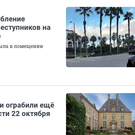
абление
реступников на
о
была в помещении
ии ограбили ещё
сти 22 октября