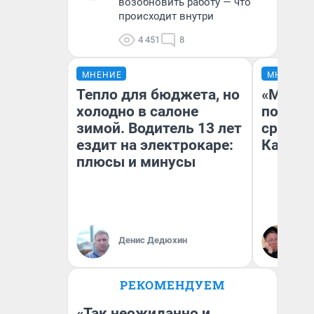
возобновить работу — что
происходит внутри
4 451
8
МНЕНИЕ
МНЕНИЕ
Тепло для бюджета, но
«Машин
холодно в салоне
полете
зимой. Водитель 13 лет
сравни
ездит на электрокаре:
Казахс
плюсы и минусы
Денис Дедюхин
Ан
РЕКОМЕНДУЕМ
«Так неожиданно и