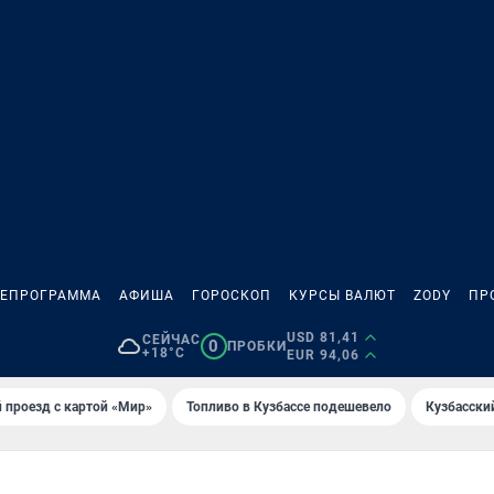
ЛЕПРОГРАММА
АФИША
ГОРОСКОП
КУРСЫ ВАЛЮТ
ZODY
ПР
USD 81,41
СЕЙЧАС
0
ПРОБКИ
+18°C
EUR 94,06
 проезд с картой «Мир»
Топливо в Кузбассе подешевело
Кузбасски