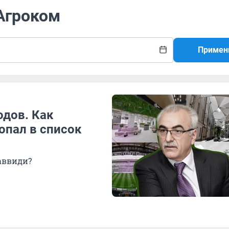
 Агроком
Примен
одов. Как
опал в список
Саввиди?