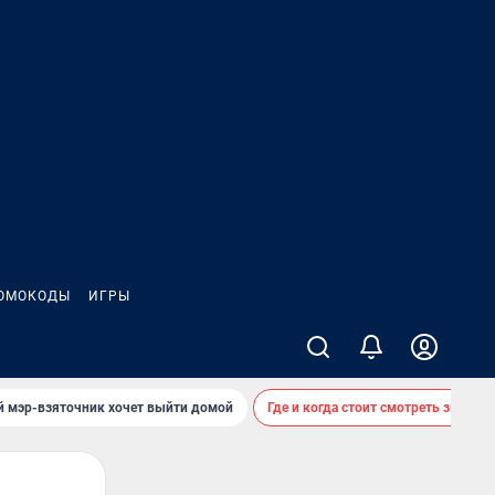
ОМОКОДЫ
ИГРЫ
й мэр-взяточник хочет выйти домой
Где и когда стоит смотреть звездоп