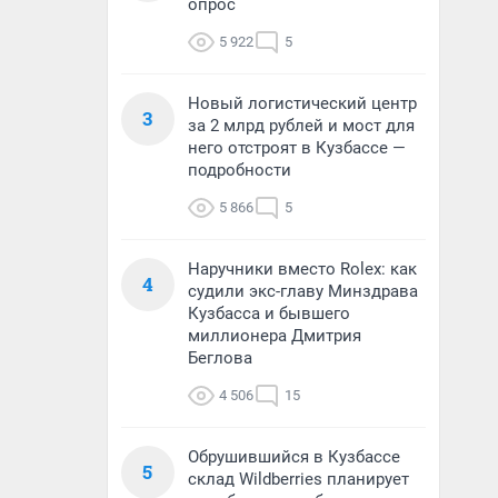
опрос
5 922
5
Новый логистический центр
3
за 2 млрд рублей и мост для
него отстроят в Кузбассе —
подробности
5 866
5
Наручники вместо Rolex: как
4
судили экс-главу Минздрава
Кузбасса и бывшего
миллионера Дмитрия
Беглова
4 506
15
Обрушившийся в Кузбассе
5
склад Wildberries планирует