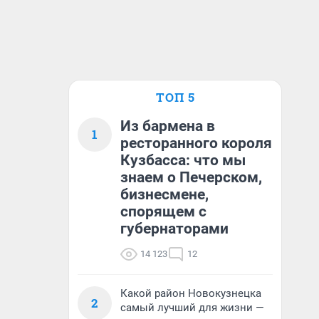
ТОП 5
Из бармена в
1
ресторанного короля
Кузбасса: что мы
знаем о Печерском,
бизнесмене,
спорящем с
губернаторами
14 123
12
Какой район Новокузнецка
2
самый лучший для жизни —