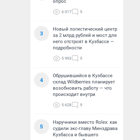
опрос
6 017
5
Новый логистический центр
3
за 2 млрд рублей и мост для
него отстроят в Кузбассе —
подробности
5 993
5
Обрушившийся в Кузбассе
4
склад Wildberries планирует
возобновить работу — что
происходит внутри
5 628
9
Наручники вместо Rolex: как
5
судили экс-главу Минздрава
Кузбасса и бывшего