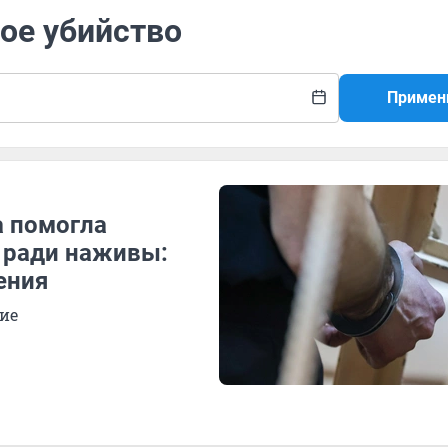
вое убийство
Примен
а помогла
у ради наживы:
ения
ие