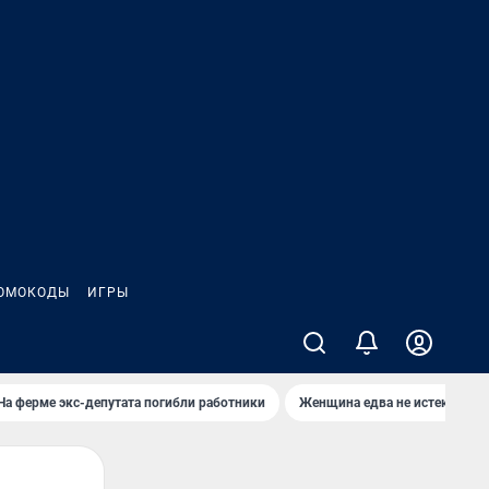
ОМОКОДЫ
ИГРЫ
На ферме экс-депутата погибли работники
Женщина едва не истекла кро