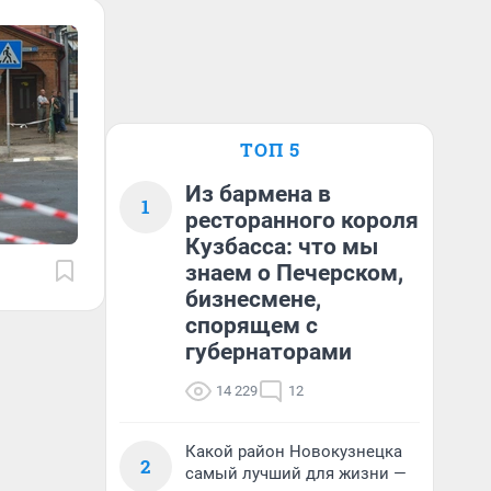
ТОП 5
Из бармена в
1
ресторанного короля
Кузбасса: что мы
знаем о Печерском,
бизнесмене,
спорящем с
губернаторами
14 229
12
Какой район Новокузнецка
2
самый лучший для жизни —