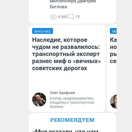
миллионера Дмитрия
Беглова
4 683
15
МНЕНИЕ
МНЕНИЕ
Наследие, которое
Кварти
чудом не развалилось:
но деш
транспортный эксперт
рынок 
разнес миф о «вечных»
сейчас
советских дорогах
Олег Арефьев
Ек
Блогер, предприниматель,
владелец в транспортном
ди
бизнесе
не
РЕКОМЕНДУЕМ
«Мне сказали, что нам