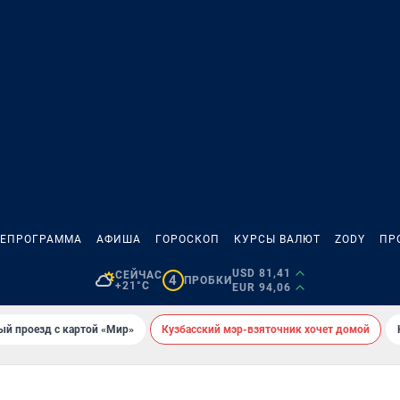
ЛЕПРОГРАММА
АФИША
ГОРОСКОП
КУРСЫ ВАЛЮТ
ZODY
ПР
USD 81,41
СЕЙЧАС
4
ПРОБКИ
+21°C
EUR 94,06
ый проезд с картой «Мир»
Кузбасский мэр-взяточник хочет домой