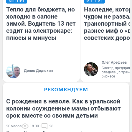
МНЕНИЕ
МНЕНИЕ
Тепло для бюджета, но
Наследие, кото
холодно в салоне
чудом не разва
зимой. Водитель 13 лет
транспортный э
ездит на электрокаре:
разнес миф о «
плюсы и минусы
советских доро
Олег Арефьев
Блогер, предприн
Денис Дедюхин
владелец в тран
бизнесе
РЕКОМЕНДУЕМ
С рождения в неволе. Как в уральской
колонии осужденные мамы отбывают
срок вместе со своими детьми
20 часов
18 301
28