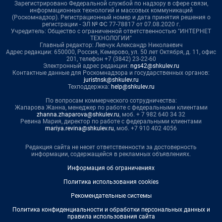
Зарегистрировано Федеральной службой по надзору в сфере связи,
информационных технологий и массовых коммуникаций
(Роскомнадзор). Регистрационный номер и дата принятия решения о
регистрации - ЭЛ № ФС 77-78817 от 07.08.2020 г.
Учредитель: Общество с ограниченной ответственностью "ИНТЕРНЕТ
ТЕХНОЛОГИИ"
Главный редактор: Левчук Александр Николаевич
Адрес редакции: 650000, Россия, Кемерово, ул. 50 лет Октября, д. 11, офис
201, телефон +7 (3842) 23-22-60
Электронный адрес редакции:
ngs42@shkulev.ru
Контактные данные для Роскомнадзора и государственных органов:
juristnsk@shkulev.ru
Техподдержка:
help@shkulev.ru
По вопросам коммерческого сотрудничества:
Жапарова Жанна, менеджер по работе с федеральными клиентами
zhanna.zhaparova@shkulev.ru
, моб. + 7 982 640 34 32
Ревина Мария, директор по работе с федеральными клиентами
mariya.revina@shkulev.ru
, моб. +7 910 402 4056
Редакция сайта не несет ответственности за достоверность
информации, содержащейся в рекламных объявлениях.
Информация об ограничениях
Политика использования cookies
Рекомендательные системы
Политика конфиденциальности и обработки персональных данных и
правила использования сайта