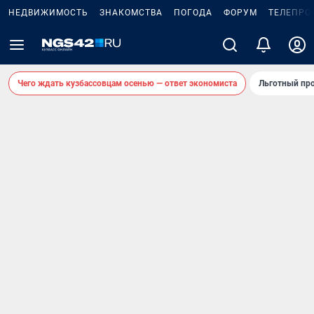
НЕДВИЖИМОСТЬ
ЗНАКОМСТВА
ПОГОДА
ФОРУМ
ТЕЛЕПРО
Чего ждать кузбассовцам осенью — ответ экономиста
Льготный про