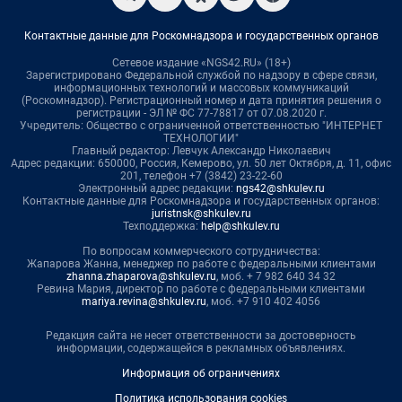
Контактные данные для Роскомнадзора и государственных органов
Сетевое издание «NGS42.RU» (18+)
Зарегистрировано Федеральной службой по надзору в сфере связи,
информационных технологий и массовых коммуникаций
(Роскомнадзор). Регистрационный номер и дата принятия решения о
регистрации - ЭЛ № ФС 77-78817 от 07.08.2020 г.
Учредитель: Общество с ограниченной ответственностью "ИНТЕРНЕТ
ТЕХНОЛОГИИ"
Главный редактор: Левчук Александр Николаевич
Адрес редакции: 650000, Россия, Кемерово, ул. 50 лет Октября, д. 11, офис
201, телефон +7 (3842) 23-22-60
Электронный адрес редакции:
ngs42@shkulev.ru
Контактные данные для Роскомнадзора и государственных органов:
juristnsk@shkulev.ru
Техподдержка:
help@shkulev.ru
По вопросам коммерческого сотрудничества:
Жапарова Жанна, менеджер по работе с федеральными клиентами
zhanna.zhaparova@shkulev.ru
, моб. + 7 982 640 34 32
Ревина Мария, директор по работе с федеральными клиентами
mariya.revina@shkulev.ru
, моб. +7 910 402 4056
Редакция сайта не несет ответственности за достоверность
информации, содержащейся в рекламных объявлениях.
Информация об ограничениях
Политика использования cookies