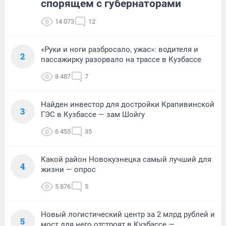
спорящем с губернаторами
14 073
12
«Руки и ноги разбросало, ужас»: водителя и
2
пассажирку разорвало на трассе в Кузбассе
8 487
7
Найден инвестор для достройки Крапивинской
3
ГЭС в Кузбассе — зам Шойгу
6 455
35
Какой район Новокузнецка самый лучший для
4
жизни — опрос
5 876
5
Новый логистический центр за 2 млрд рублей и
5
мост для него отстроят в Кузбассе —