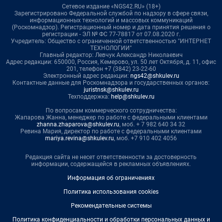
Сетевое издание «NGS42.RU» (18+)
Зарегистрировано Федеральной службой по надзору в сфере связи,
информационных технологий и массовых коммуникаций
(Роскомнадзор). Регистрационный номер и дата принятия решения о
регистрации - ЭЛ № ФС 77-78817 от 07.08.2020 г.
Учредитель: Общество с ограниченной ответственностью "ИНТЕРНЕТ
ТЕХНОЛОГИИ"
Главный редактор: Левчук Александр Николаевич
Адрес редакции: 650000, Россия, Кемерово, ул. 50 лет Октября, д. 11, офис
201, телефон +7 (3842) 23-22-60
Электронный адрес редакции:
ngs42@shkulev.ru
Контактные данные для Роскомнадзора и государственных органов:
juristnsk@shkulev.ru
Техподдержка:
help@shkulev.ru
По вопросам коммерческого сотрудничества:
Жапарова Жанна, менеджер по работе с федеральными клиентами
zhanna.zhaparova@shkulev.ru
, моб. + 7 982 640 34 32
Ревина Мария, директор по работе с федеральными клиентами
mariya.revina@shkulev.ru
, моб. +7 910 402 4056
Редакция сайта не несет ответственности за достоверность
информации, содержащейся в рекламных объявлениях.
Информация об ограничениях
Политика использования cookies
Рекомендательные системы
Политика конфиденциальности и обработки персональных данных и