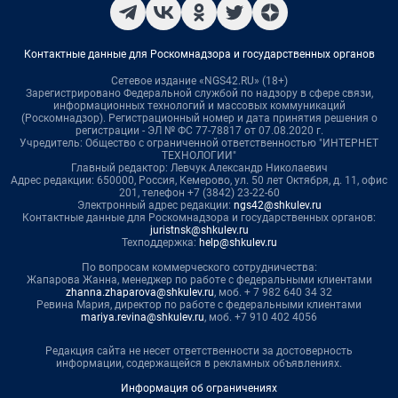
Контактные данные для Роскомнадзора и государственных органов
Сетевое издание «NGS42.RU» (18+)
Зарегистрировано Федеральной службой по надзору в сфере связи,
информационных технологий и массовых коммуникаций
(Роскомнадзор). Регистрационный номер и дата принятия решения о
регистрации - ЭЛ № ФС 77-78817 от 07.08.2020 г.
Учредитель: Общество с ограниченной ответственностью "ИНТЕРНЕТ
ТЕХНОЛОГИИ"
Главный редактор: Левчук Александр Николаевич
Адрес редакции: 650000, Россия, Кемерово, ул. 50 лет Октября, д. 11, офис
201, телефон +7 (3842) 23-22-60
Электронный адрес редакции:
ngs42@shkulev.ru
Контактные данные для Роскомнадзора и государственных органов:
juristnsk@shkulev.ru
Техподдержка:
help@shkulev.ru
По вопросам коммерческого сотрудничества:
Жапарова Жанна, менеджер по работе с федеральными клиентами
zhanna.zhaparova@shkulev.ru
, моб. + 7 982 640 34 32
Ревина Мария, директор по работе с федеральными клиентами
mariya.revina@shkulev.ru
, моб. +7 910 402 4056
Редакция сайта не несет ответственности за достоверность
информации, содержащейся в рекламных объявлениях.
Информация об ограничениях