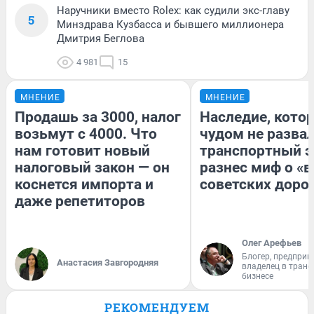
Наручники вместо Rolex: как судили экс-главу
5
Минздрава Кузбасса и бывшего миллионера
Дмитрия Беглова
4 981
15
МНЕНИЕ
МНЕНИЕ
Продашь за 3000, налог
Наследие, кото
возьмут с 4000. Что
чудом не разва
нам готовит новый
транспортный э
налоговый закон — он
разнес миф о «
коснется импорта и
советских доро
даже репетиторов
Олег Арефьев
Блогер, предприн
Анастасия Завгородняя
владелец в тран
бизнесе
РЕКОМЕНДУЕМ