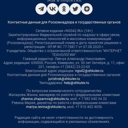
Контактные данные для Роскомнадзора и государственных органов
Сетевое издание «NGS42.RU» (18+)
Зарегистрировано Федеральной службой по надзору в сфере связи,
информационных технологий и массовых коммуникаций
(Роскомнадзор). Регистрационный номер и дата принятия решения о
регистрации - ЭЛ № ФС 77-78817 от 07.08.2020 г.
Учредитель: Общество с ограниченной ответственностью "ИНТЕРНЕТ
ТЕХНОЛОГИИ"
Главный редактор: Левчук Александр Николаевич
Адрес редакции: 650000, Россия, Кемерово, ул. 50 лет Октября, д. 11, офис
201, телефон +7 (3842) 23-22-60
Электронный адрес редакции:
ngs42@shkulev.ru
Контактные данные для Роскомнадзора и государственных органов:
juristnsk@shkulev.ru
Техподдержка:
help@shkulev.ru
По вопросам коммерческого сотрудничества:
Жапарова Жанна, менеджер по работе с федеральными клиентами
zhanna.zhaparova@shkulev.ru
, моб. + 7 982 640 34 32
Ревина Мария, директор по работе с федеральными клиентами
mariya.revina@shkulev.ru
, моб. +7 910 402 4056
Редакция сайта не несет ответственности за достоверность
информации, содержащейся в рекламных объявлениях.