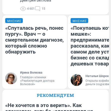
Дмитрия Беглова
4 601
15
МНЕНИЕ
МНЕНИЕ
«Спуталась речь, понес
«Покупаешь кот
пургу». Врач — о
мешке»:
смертельном диагнозе,
предпринимате
который сложно
рассказала, как
обнаружить
самом деле уст
бизнес со скла
дешевых товар
Ирина Волкова
Наталья Шорохо
Главврач клиники
«Реабилитация доктора
Открыла кофейну
Волковой»
деньги соцразви
РЕКОМЕНДУЕМ
«Не хочется в это верить». Как