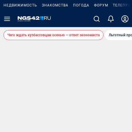
НЕДВИЖИМОСТЬ
ЗНАКОМСТВА
ПОГОДА
ФОРУМ
ТЕЛЕПРО
Чего ждать кузбассовцам осенью — ответ экономиста
Льготный про