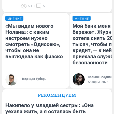
6 111
5
МНЕНИЕ
МНЕНИЕ
«Мы видим нового
Мой банк меня
Нолана»: с каким
бережет. Журн
настроем нужно
хотела снять 20
смотреть «Одиссею»,
тысяч, чтобы п
чтобы она не
кредит, — к ней
выглядела как фиаско
приехала служб
безопасности
Ксения Владими
Надежда Губарь
Автор мнения
РЕКОМЕНДУЕМ
Накипело у младшей сестры: «Она
уехала жить, а я осталась быть