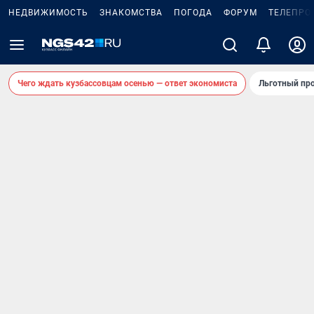
НЕДВИЖИМОСТЬ
ЗНАКОМСТВА
ПОГОДА
ФОРУМ
ТЕЛЕПРО
Чего ждать кузбассовцам осенью — ответ экономиста
Льготный про