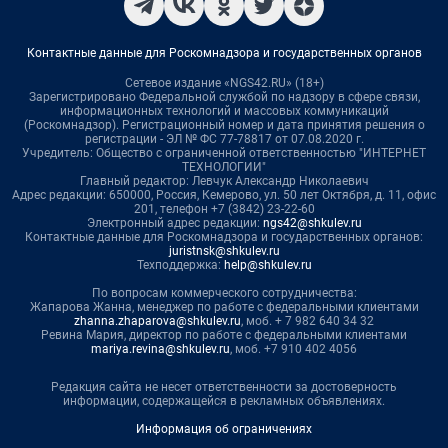
Контактные данные для Роскомнадзора и государственных органов
Сетевое издание «NGS42.RU» (18+)
Зарегистрировано Федеральной службой по надзору в сфере связи,
информационных технологий и массовых коммуникаций
(Роскомнадзор). Регистрационный номер и дата принятия решения о
регистрации - ЭЛ № ФС 77-78817 от 07.08.2020 г.
Учредитель: Общество с ограниченной ответственностью "ИНТЕРНЕТ
ТЕХНОЛОГИИ"
Главный редактор: Левчук Александр Николаевич
Адрес редакции: 650000, Россия, Кемерово, ул. 50 лет Октября, д. 11, офис
201, телефон +7 (3842) 23-22-60
Электронный адрес редакции:
ngs42@shkulev.ru
Контактные данные для Роскомнадзора и государственных органов:
juristnsk@shkulev.ru
Техподдержка:
help@shkulev.ru
По вопросам коммерческого сотрудничества:
Жапарова Жанна, менеджер по работе с федеральными клиентами
zhanna.zhaparova@shkulev.ru
, моб. + 7 982 640 34 32
Ревина Мария, директор по работе с федеральными клиентами
mariya.revina@shkulev.ru
, моб. +7 910 402 4056
Редакция сайта не несет ответственности за достоверность
информации, содержащейся в рекламных объявлениях.
Информация об ограничениях