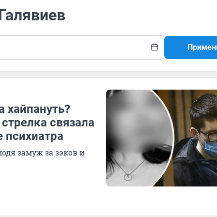
 Галявиев
Примен
а хайпануть?
 стрелка связала
е психиатра
одя замуж за зэков и