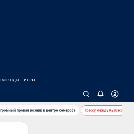
ОМОКОДЫ
ИГРЫ
громный провал возник в центре Кемерова
Трассу между Кузбассом и 