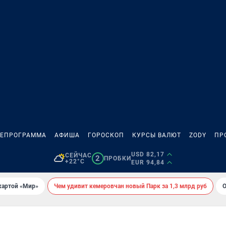
ЛЕПРОГРАММА
АФИША
ГОРОСКОП
КУРСЫ ВАЛЮТ
ZODY
ПР
USD 82,17
СЕЙЧАС
2
ПРОБКИ
+22°C
EUR 94,84
картой «Мир»
Чем удивит кемеровчан новый Парк за 1,3 млрд руб
О