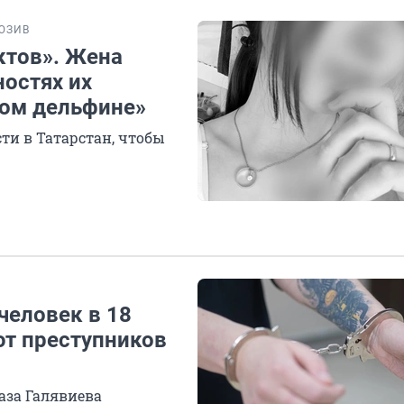
ЮЗИВ
ктов». Жена
ностях их
ном дельфине»
сти в Татарстан, чтобы
человек в 18
т преступников
аза Галявиева