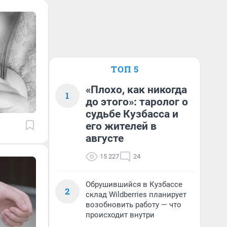
ТОП 5
«Плохо, как никогда
1
до этого»: таролог о
судьбе Кузбасса и
его жителей в
августе
15 227
24
Обрушившийся в Кузбассе
2
склад Wildberries планирует
возобновить работу — что
происходит внутри