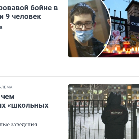
кровавой бойне в
и 9 человек
а
БЛЕМА
 чем
их «школьных
бные заведения