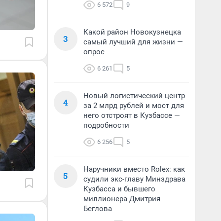
6 572
9
Какой район Новокузнецка
3
самый лучший для жизни —
опрос
6 261
5
Новый логистический центр
4
за 2 млрд рублей и мост для
него отстроят в Кузбассе —
подробности
6 256
5
Наручники вместо Rolex: как
5
судили экс-главу Минздрава
Кузбасса и бывшего
миллионера Дмитрия
Беглова