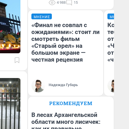
4 988
15
МНЕНИЕ
МНЕНИЕ
«Финал не совпал с
Колобо
ожиданиями»: стоит ли
тебя бо
смотреть фильм
отложи
«Старый орел» на
«Челов
большом экране —
отзыв 
честная рецензия
«челов
Надежда Губарь
На
РЕКОМЕНДУЕМ
В лесах Архангельской
области много лисичек:
как их правильно