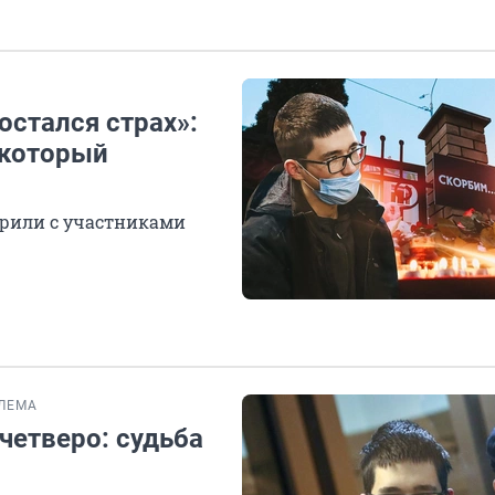
остался страх»:
 который
орили с участниками
ЛЕМА
четверо: судьба