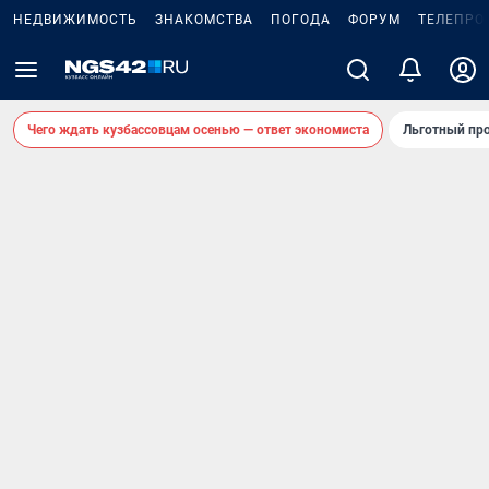
НЕДВИЖИМОСТЬ
ЗНАКОМСТВА
ПОГОДА
ФОРУМ
ТЕЛЕПРО
Чего ждать кузбассовцам осенью — ответ экономиста
Льготный про