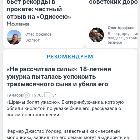
бьет рекорды в
советских доро
прокате: честный
отзыв на «Одиссею»
Нолана
Олег Арефьев
Блогер, предприн
Стас Соколов
владелец в тран
Эксперт
бизнесе
РЕКОМЕНДУЕМ
«Не рассчитала силы»: 18-летняя
ужурка пыталась успокоить
трехмесячного сына и убила его
19 часов
16 703
34
«Шрамы болят ужасно». Екатеринбурженка, которую
облили кислотой по указке бывшего, рассказала о
своем восстановлении
Фермер Джастас Уолкер, известный как «веселый
молочник», заявил что его семью могут выдворить из