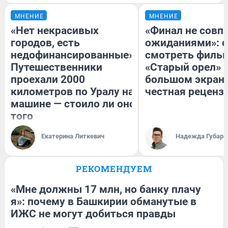
МНЕНИЕ
МНЕНИЕ
«Нет некрасивых
«Финал не совпа
городов, есть
ожиданиями»: с
недофинансированные».
смотреть филь
Путешественники
«Старый орел» 
проехали 2000
большом экран
километров по Уралу на
честная реценз
машине — стоило ли оно
того
Екатерина Литкевич
Надежда Губарь
РЕКОМЕНДУЕМ
«Мне должны 17 млн, но банку плачу
я»: почему в Башкирии обманутые в
ИЖС не могут добиться правды