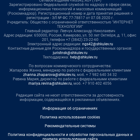
Сетевое издание «NGS42.RU» (18+)
Зарегистрировано Федеральной службой по надзору в сфере связи,
информационных технологий и массовых коммуникаций
(Роскомнадзор). Регистрационный номер и дата принятия решения о
регистрации - ЭЛ № ФС 77-78817 от 07.08.2020 г.
Учредитель: Общество с ограниченной ответственностью "ИНТЕРНЕТ
ТЕХНОЛОГИИ"
Главный редактор: Левчук Александр Николаевич
Адрес редакции: 650000, Россия, Кемерово, ул. 50 лет Октября, д. 11, офис
201, телефон +7 (3842) 23-22-60
Электронный адрес редакции:
ngs42@shkulev.ru
Контактные данные для Роскомнадзора и государственных органов:
juristnsk@shkulev.ru
Техподдержка:
help@shkulev.ru
По вопросам коммерческого сотрудничества:
Жапарова Жанна, менеджер по работе с федеральными клиентами
zhanna.zhaparova@shkulev.ru
, моб. + 7 982 640 34 32
Ревина Мария, директор по работе с федеральными клиентами
mariya.revina@shkulev.ru
, моб. +7 910 402 4056
Редакция сайта не несет ответственности за достоверность
информации, содержащейся в рекламных объявлениях.
Информация об ограничениях
Политика использования cookies
Рекомендательные системы
Политика конфиденциальности и обработки персональных данных и
правила использования сайта