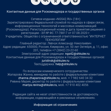
Контактные данные для Роскомнадзора и государственных органов
Сетевое издание «NGS42.RU» (18+)
Зарегистрировано Федеральной службой по надзору в сфере связи,
информационных технологий и массовых коммуникаций
(Роскомнадзор). Регистрационный номер и дата принятия решения о
регистрации - ЭЛ № ФС 77-78817 от 07.08.2020 г.
Учредитель: Общество с ограниченной ответственностью "ИНТЕРНЕТ
ТЕХНОЛОГИИ"
Главный редактор: Левчук Александр Николаевич
Адрес редакции: 650000, Россия, Кемерово, ул. 50 лет Октября, д. 11, офис
201, телефон +7 (3842) 23-22-60
Электронный адрес редакции:
ngs42@shkulev.ru
Контактные данные для Роскомнадзора и государственных органов:
juristnsk@shkulev.ru
Техподдержка:
help@shkulev.ru
По вопросам коммерческого сотрудничества:
Жапарова Жанна, менеджер по работе с федеральными клиентами
zhanna.zhaparova@shkulev.ru
, моб. + 7 982 640 34 32
Ревина Мария, директор по работе с федеральными клиентами
mariya.revina@shkulev.ru
, моб. +7 910 402 4056
Редакция сайта не несет ответственности за достоверность
информации, содержащейся в рекламных объявлениях.
Информация об ограничениях