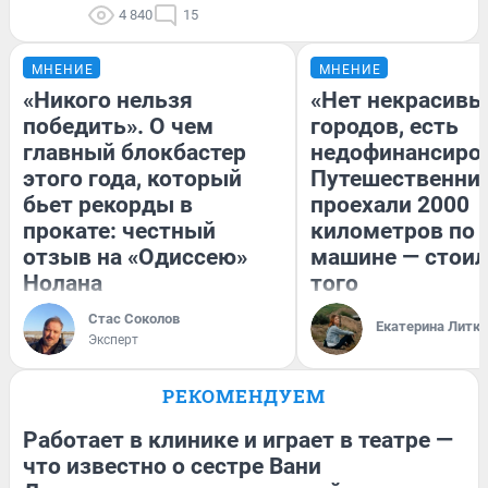
4 840
15
МНЕНИЕ
МНЕНИЕ
«Никого нельзя
«Нет некрасивы
победить». О чем
городов, есть
главный блокбастер
недофинансиро
этого года, который
Путешественни
бьет рекорды в
проехали 2000
прокате: честный
километров по 
отзыв на «Одиссею»
машине — стоил
Нолана
того
Стас Соколов
Екатерина Литк
Эксперт
РЕКОМЕНДУЕМ
Работает в клинике и играет в театре —
что известно о сестре Вани