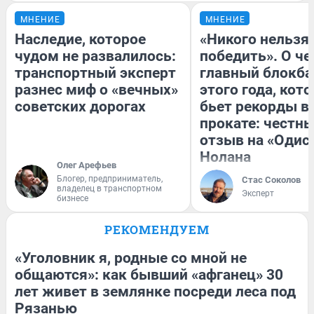
МНЕНИЕ
МНЕНИЕ
Наследие, которое
«Никого нельзя
чудом не развалилось:
победить». О ч
транспортный эксперт
главный блокба
разнес миф о «вечных»
этого года, кот
советских дорогах
бьет рекорды в
прокате: честн
отзыв на «Одис
Нолана
Олег Арефьев
Блогер, предприниматель,
Стас Соколов
владелец в транспортном
Эксперт
бизнесе
РЕКОМЕНДУЕМ
«Уголовник я, родные со мной не
общаются»: как бывший «афганец» 30
лет живет в землянке посреди леса под
Рязанью