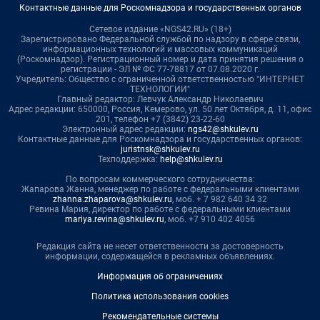
Контактные данные для Роскомнадзора и государственных органов
Сетевое издание «NGS42.RU» (18+)
Зарегистрировано Федеральной службой по надзору в сфере связи,
информационных технологий и массовых коммуникаций
(Роскомнадзор). Регистрационный номер и дата принятия решения о
регистрации - ЭЛ № ФС 77-78817 от 07.08.2020 г.
Учредитель: Общество с ограниченной ответственностью "ИНТЕРНЕТ
ТЕХНОЛОГИИ"
Главный редактор: Левчук Александр Николаевич
Адрес редакции: 650000, Россия, Кемерово, ул. 50 лет Октября, д. 11, офис
201, телефон +7 (3842) 23-22-60
Электронный адрес редакции:
ngs42@shkulev.ru
Контактные данные для Роскомнадзора и государственных органов:
juristnsk@shkulev.ru
Техподдержка:
help@shkulev.ru
По вопросам коммерческого сотрудничества:
Жапарова Жанна, менеджер по работе с федеральными клиентами
zhanna.zhaparova@shkulev.ru
, моб. + 7 982 640 34 32
Ревина Мария, директор по работе с федеральными клиентами
mariya.revina@shkulev.ru
, моб. +7 910 402 4056
Редакция сайта не несет ответственности за достоверность
информации, содержащейся в рекламных объявлениях.
Информация об ограничениях
Политика использования cookies
Рекомендательные системы