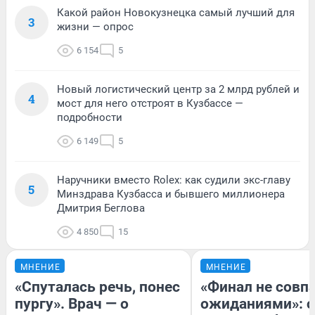
Какой район Новокузнецка самый лучший для
3
жизни — опрос
6 154
5
Новый логистический центр за 2 млрд рублей и
4
мост для него отстроят в Кузбассе —
подробности
6 149
5
Наручники вместо Rolex: как судили экс-главу
5
Минздрава Кузбасса и бывшего миллионера
Дмитрия Беглова
4 850
15
МНЕНИЕ
МНЕНИЕ
«Спуталась речь, понес
«Финал не совпа
пургу». Врач — о
ожиданиями»: с