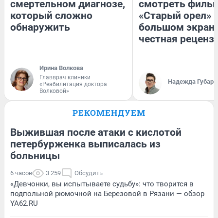
смертельном диагнозе,
смотреть филь
который сложно
«Старый орел» 
обнаружить
большом экран
честная реценз
Ирина Волкова
Главврач клиники
Надежда Губарь
«Реабилитация доктора
Волковой»
РЕКОМЕНДУЕМ
Выжившая после атаки с кислотой
петербурженка выписалась из
больницы
6 часов
3 259
Обсудить
«Девчонки, вы испытываете судьбу»: что творится в
подпольной рюмочной на Березовой в Рязани — обзор
YA62.RU