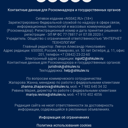
Контактные данные для Роскомнадзора и государственных органов
Сетевое издание «NGS42.RU» (18+)
Зарегистрировано Федеральной службой по надзору в сфере связи,
информационных технологий и массовых коммуникаций
(Роскомнадзор). Регистрационный номер и дата принятия решения о
регистрации - ЭЛ № ФС 77-78817 от 07.08.2020 г.
Учредитель: Общество с ограниченной ответственностью "ИНТЕРНЕТ
ТЕХНОЛОГИИ"
Главный редактор: Левчук Александр Николаевич
Адрес редакции: 650000, Россия, Кемерово, ул. 50 лет Октября, д. 11, офис
201, телефон +7 (3842) 23-22-60
Электронный адрес редакции:
ngs42@shkulev.ru
Контактные данные для Роскомнадзора и государственных органов:
juristnsk@shkulev.ru
Техподдержка:
help@shkulev.ru
По вопросам коммерческого сотрудничества:
Жапарова Жанна, менеджер по работе с федеральными клиентами
zhanna.zhaparova@shkulev.ru
, моб. + 7 982 640 34 32
Ревина Мария, директор по работе с федеральными клиентами
mariya.revina@shkulev.ru
, моб. +7 910 402 4056
Редакция сайта не несет ответственности за достоверность
информации, содержащейся в рекламных объявлениях.
Информация об ограничениях
Политика использования cookies