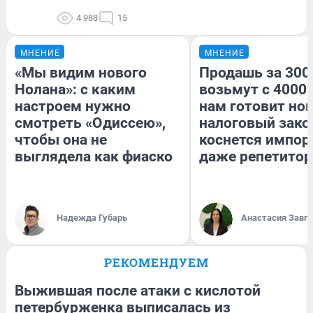
4 988
15
МНЕНИЕ
МНЕНИЕ
«Мы видим нового
Продашь за 3000
Нолана»: с каким
возьмут с 4000.
настроем нужно
нам готовит но
смотреть «Одиссею»,
налоговый зако
чтобы она не
коснется импор
выглядела как фиаско
даже репетитор
Надежда Губарь
Анастасия Завг
РЕКОМЕНДУЕМ
Выжившая после атаки с кислотой
петербурженка выписалась из