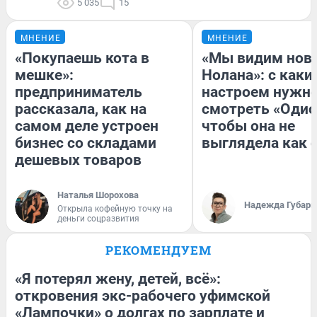
5 035
15
МНЕНИЕ
МНЕНИЕ
«Покупаешь кота в
«Мы видим нов
мешке»:
Нолана»: с каки
предприниматель
настроем нужн
рассказала, как на
смотреть «Одис
самом деле устроен
чтобы она не
бизнес со складами
выглядела как 
дешевых товаров
Наталья Шорохова
Надежда Губарь
Открыла кофейную точку на
деньги соцразвития
РЕКОМЕНДУЕМ
«Я потерял жену, детей, всё»:
откровения экс-рабочего уфимской
«Лампочки» о долгах по зарплате и