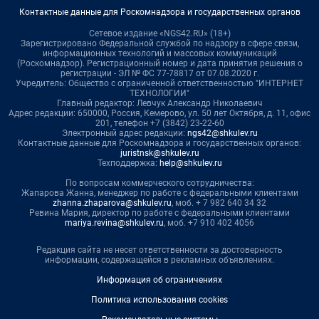
Контактные данные для Роскомнадзора и государственных органов
Сетевое издание «NGS42.RU» (18+)
Зарегистрировано Федеральной службой по надзору в сфере связи,
информационных технологий и массовых коммуникаций
(Роскомнадзор). Регистрационный номер и дата принятия решения о
регистрации - ЭЛ № ФС 77-78817 от 07.08.2020 г.
Учредитель: Общество с ограниченной ответственностью "ИНТЕРНЕТ
ТЕХНОЛОГИИ"
Главный редактор: Левчук Александр Николаевич
Адрес редакции: 650000, Россия, Кемерово, ул. 50 лет Октября, д. 11, офис
201, телефон +7 (3842) 23-22-60
Электронный адрес редакции:
ngs42@shkulev.ru
Контактные данные для Роскомнадзора и государственных органов:
juristnsk@shkulev.ru
Техподдержка:
help@shkulev.ru
По вопросам коммерческого сотрудничества:
Жапарова Жанна, менеджер по работе с федеральными клиентами
zhanna.zhaparova@shkulev.ru
, моб. + 7 982 640 34 32
Ревина Мария, директор по работе с федеральными клиентами
mariya.revina@shkulev.ru
, моб. +7 910 402 4056
Редакция сайта не несет ответственности за достоверность
информации, содержащейся в рекламных объявлениях.
Информация об ограничениях
Политика использования cookies