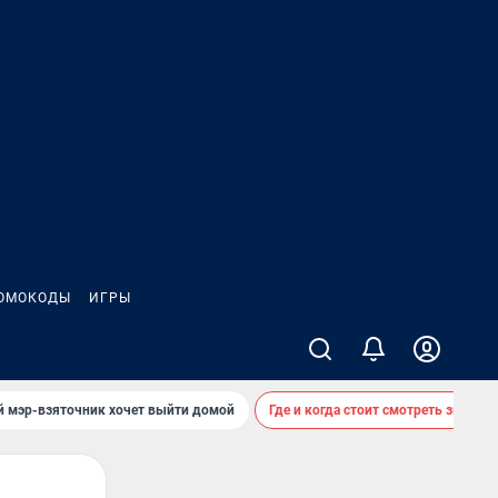
ОМОКОДЫ
ИГРЫ
й мэр-взяточник хочет выйти домой
Где и когда стоит смотреть звездоп