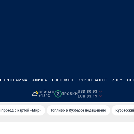
ЛЕПРОГРАММА
АФИША
ГОРОСКОП
КУРСЫ ВАЛЮТ
ZODY
ПР
USD 80,93
СЕЙЧАС
2
ПРОБКИ
+18°C
EUR 93,19
 проезд с картой «Мир»
Топливо в Кузбассе подешевело
Кузбасски