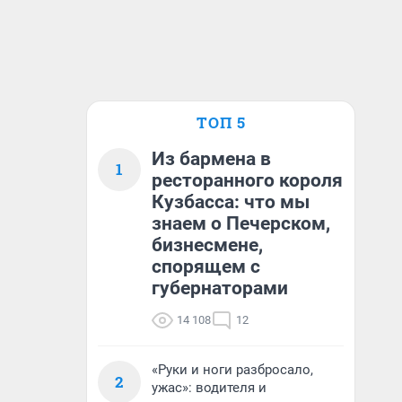
ТОП 5
Из бармена в
1
ресторанного короля
Кузбасса: что мы
знаем о Печерском,
бизнесмене,
спорящем с
губернаторами
14 108
12
«Руки и ноги разбросало,
2
ужас»: водителя и