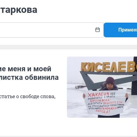
Старкова
Примен
ие меня и моей
алистка обвинила
атье о свободе слова,