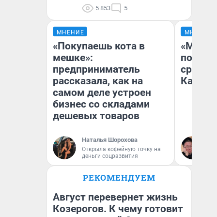
5 853
5
МНЕНИЕ
МНЕНИЕ
«Покупаешь кота в
«Машин
мешке»:
полете
предприниматель
сравни
рассказала, как на
Казахс
самом деле устроен
бизнес со складами
дешевых товаров
Наталья Шорохова
Ан
Открыла кофейную точку на
деньги соцразвития
РЕКОМЕНДУЕМ
Август перевернет жизнь
Козерогов. К чему готовит