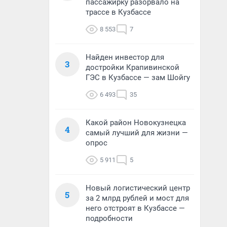
пассажирку разорвало на
трассе в Кузбассе
8 553
7
Найден инвестор для
3
достройки Крапивинской
ГЭС в Кузбассе — зам Шойгу
6 493
35
Какой район Новокузнецка
4
самый лучший для жизни —
опрос
5 911
5
Новый логистический центр
5
за 2 млрд рублей и мост для
него отстроят в Кузбассе —
подробности