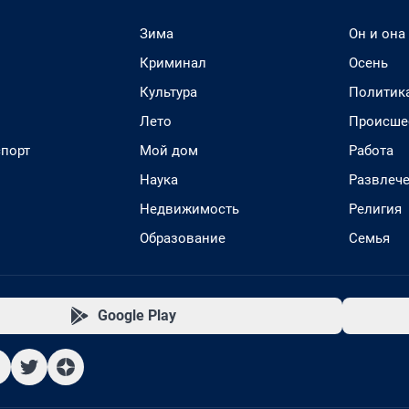
Зима
Он и она
Криминал
Осень
Культура
Политик
Лето
Происше
спорт
Мой дом
Работа
Наука
Развлеч
Недвижимость
Религия
Образование
Семья
Google Play