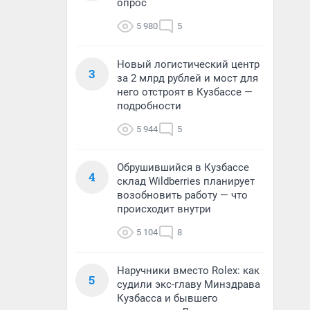
опрос
5 980
5
Новый логистический центр
3
за 2 млрд рублей и мост для
него отстроят в Кузбассе —
подробности
5 944
5
Обрушившийся в Кузбассе
4
склад Wildberries планирует
возобновить работу — что
происходит внутри
5 104
8
Наручники вместо Rolex: как
5
судили экс-главу Минздрава
Кузбасса и бывшего