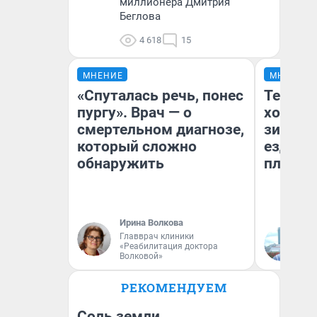
миллионера Дмитрия
Беглова
4 618
15
МНЕНИЕ
МНЕНИЕ
«Спуталась речь, понес
Тепло 
пургу». Врач — о
холодн
смертельном диагнозе,
зимой.
который сложно
ездит н
обнаружить
плюсы 
Ирина Волкова
Главврач клиники
Д
«Реабилитация доктора
Волковой»
РЕКОМЕНДУЕМ
Соль земли