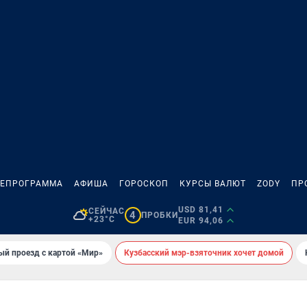
ЛЕПРОГРАММА
АФИША
ГОРОСКОП
КУРСЫ ВАЛЮТ
ZODY
ПР
USD 81,41
СЕЙЧАС
4
ПРОБКИ
+23°C
EUR 94,06
ый проезд с картой «Мир»
Кузбасский мэр-взяточник хочет домой