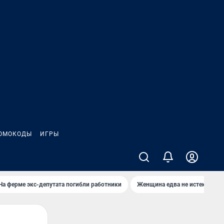
ОМОКОДЫ
ИГРЫ
На ферме экс-депутата погибли работники
Женщина едва не истекла кро