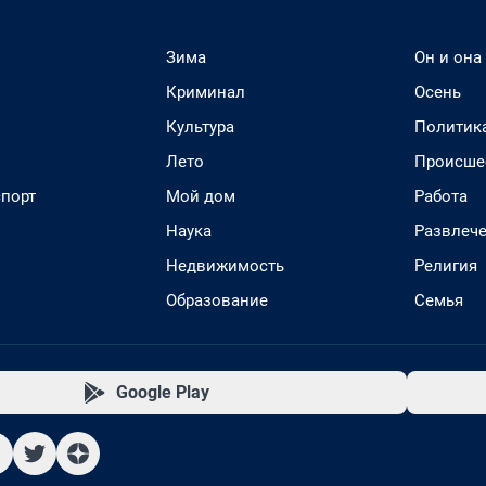
Зима
Он и она
Криминал
Осень
Культура
Политик
Лето
Происше
спорт
Мой дом
Работа
Наука
Развлеч
Недвижимость
Религия
Образование
Семья
Google Play