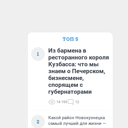
ТОП 5
Из бармена в
1
ресторанного короля
Кузбасса: что мы
знаем о Печерском,
бизнесмене,
спорящем с
губернаторами
14 193
12
Какой район Новокузнецка
2
самый лучший для жизни —