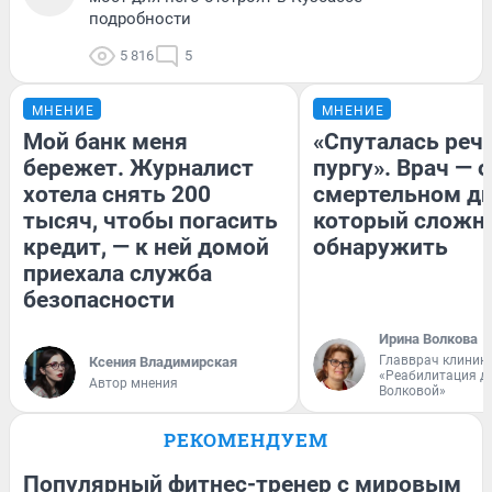
подробности
5 816
5
МНЕНИЕ
МНЕНИЕ
Мой банк меня
«Спуталась речь
бережет. Журналист
пургу». Врач — о
хотела снять 200
смертельном ди
тысяч, чтобы погасить
который сложн
кредит, — к ней домой
обнаружить
приехала служба
безопасности
Ирина Волкова
Главврач клиник
Ксения Владимирская
«Реабилитация д
Автор мнения
Волковой»
РЕКОМЕНДУЕМ
Популярный фитнес-тренер с мировым