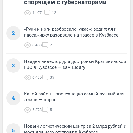
спорящем с губернаторами
14 074
12
«Руки и ноги разбросало, ужас»: водителя и
2
пассажирку разорвало на трассе в Кузбассе
8 488
7
Найден инвестор для достройки Крапивинской
3
ГЭС в Кузбассе — зам Шойгу
6 455
35
Какой район Новокузнецка самый лучший для
4
жизни — опрос
5 878
5
Новый логистический центр за 2 млрд рублей и
5
мост для него отстроят в Кузбассе —