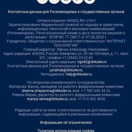
Контактные данные для Роскомнадзора и государственных органов
Сетевое издание «NGS42.RU» (18+)
Зарегистрировано Федеральной службой по надзору в сфере связи,
информационных технологий и массовых коммуникаций
(Роскомнадзор). Регистрационный номер и дата принятия решения о
регистрации - ЭЛ № ФС 77-78817 от 07.08.2020 г.
Учредитель: Общество с ограниченной ответственностью "ИНТЕРНЕТ
ТЕХНОЛОГИИ"
Главный редактор: Левчук Александр Николаевич
Адрес редакции: 650000, Россия, Кемерово, ул. 50 лет Октября, д. 11, офис
201, телефон +7 (3842) 23-22-60
Электронный адрес редакции:
ngs42@shkulev.ru
Контактные данные для Роскомнадзора и государственных органов:
juristnsk@shkulev.ru
Техподдержка:
help@shkulev.ru
По вопросам коммерческого сотрудничества:
Жапарова Жанна, менеджер по работе с федеральными клиентами
zhanna.zhaparova@shkulev.ru
, моб. + 7 982 640 34 32
Ревина Мария, директор по работе с федеральными клиентами
mariya.revina@shkulev.ru
, моб. +7 910 402 4056
Редакция сайта не несет ответственности за достоверность
информации, содержащейся в рекламных объявлениях.
Информация об ограничениях
Политика использования cookies