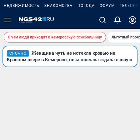
НЕДВИЖИМОСТЬ
ЗНАКОМСТВА
ПОГОДА
ФОРУМ
ТЕЛЕПРО
С чем люди приходят в кемеровскую психбольницу
Льготный проез
Женщина чуть не истекла кровью на
СРОЧНО
Красном озере в Кемерово, пока полчаса ждала скорую