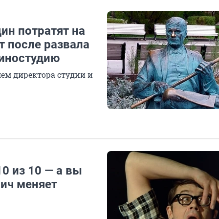
дин потратят на
т после развала
киностудию
ем директора студии и
0 из 10 — а вы
ич меняет