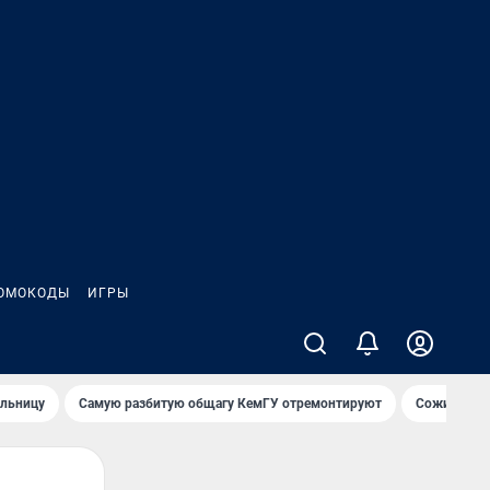
ОМОКОДЫ
ИГРЫ
ольницу
Самую разбитую общагу КемГУ отремонтируют
Сожительни