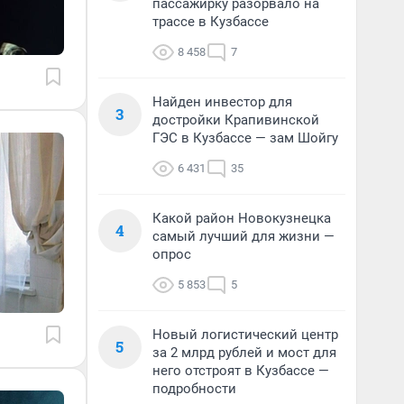
пассажирку разорвало на
трассе в Кузбассе
8 458
7
Найден инвестор для
3
достройки Крапивинской
ГЭС в Кузбассе — зам Шойгу
6 431
35
Какой район Новокузнецка
4
самый лучший для жизни —
опрос
5 853
5
Новый логистический центр
5
за 2 млрд рублей и мост для
него отстроят в Кузбассе —
подробности