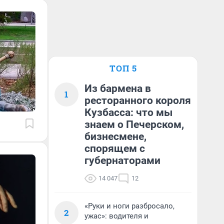
ТОП 5
Из бармена в
1
ресторанного короля
Кузбасса: что мы
знаем о Печерском,
бизнесмене,
спорящем с
губернаторами
14 047
12
«Руки и ноги разбросало,
2
ужас»: водителя и