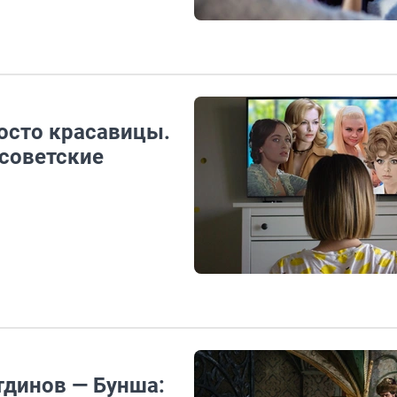
осто красавицы.
советские
тдинов — Бунша: