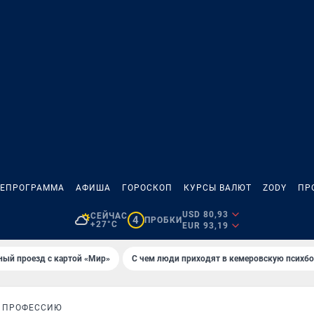
ЛЕПРОГРАММА
АФИША
ГОРОСКОП
КУРСЫ ВАЛЮТ
ZODY
ПР
USD 80,93
СЕЙЧАС
4
ПРОБКИ
+27°C
EUR 93,19
ный проезд с картой «Мир»
С чем люди приходят в кемеровскую психб
Т ПРОФЕССИЮ