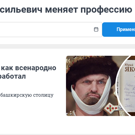
Васильевич меняет профессию
Примен
 как всенародно
работал
л башкирскую столицу