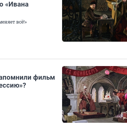
о «Ивана
еняет всё!»
 запомнили фильм
ессию»?