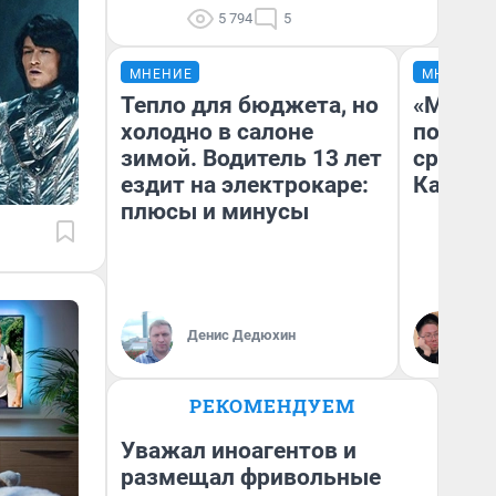
5 794
5
МНЕНИЕ
МНЕНИЕ
Тепло для бюджета, но
«Машин
холодно в салоне
полете
зимой. Водитель 13 лет
сравни
ездит на электрокаре:
Казахс
плюсы и минусы
Денис Дедюхин
Ан
РЕКОМЕНДУЕМ
Уважал иноагентов и
размещал фривольные