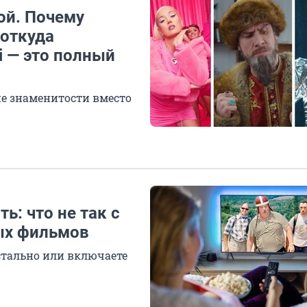
ой. Почему
 откуда
i — это полный
е знаменитости вместо
ь: что не так с
ых фильмов
стально или включаете