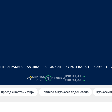
ЛЕПРОГРАММА
АФИША
ГОРОСКОП
КУРСЫ ВАЛЮТ
ZODY
ПР
USD 81,41
СЕЙЧАС
1
ПРОБКИ
+17°C
EUR 94,06
 проезд с картой «Мир»
Топливо в Кузбассе подешевело
Кузбасски