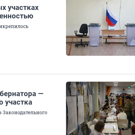
ых участках
венностью
рикрепилось
убернатора —
о участка
в Законодательного