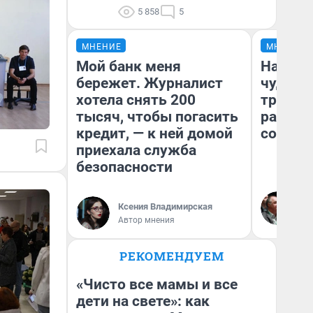
5 858
5
МНЕНИЕ
МНЕНИЕ
Мой банк меня
Наслед
бережет. Журналист
чудом 
хотела снять 200
трансп
тысяч, чтобы погасить
разнес
кредит, — к ней домой
советс
приехала служба
безопасности
Ол
Бл
Ксения Владимирская
вл
Автор мнения
би
РЕКОМЕНДУЕМ
«Чисто все мамы и все
дети на свете»: как