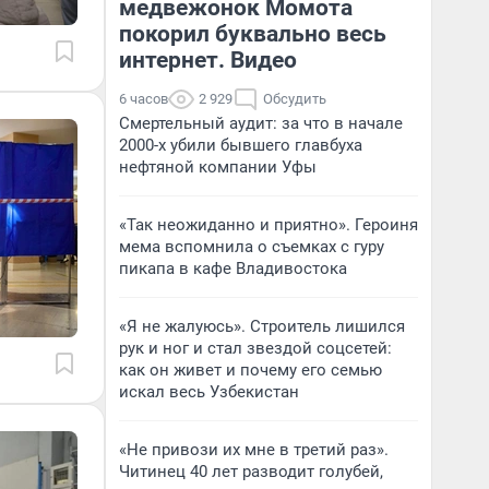
медвежонок Момота
покорил буквально весь
интернет. Видео
6 часов
2 929
Обсудить
Смертельный аудит: за что в начале
2000-х убили бывшего главбуха
нефтяной компании Уфы
«Так неожиданно и приятно». Героиня
мема вспомнила о съемках с гуру
пикапа в кафе Владивостока
«Я не жалуюсь». Строитель лишился
рук и ног и стал звездой соцсетей:
как он живет и почему его семью
искал весь Узбекистан
«Не привози их мне в третий раз».
Читинец 40 лет разводит голубей,