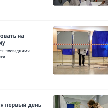
овать на
му
ся, последними
сти
я первый день