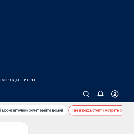
ОМОКОДЫ
ИГРЫ
й мэр-взяточник хочет выйти домой
Где и когда стоит смотреть звездоп