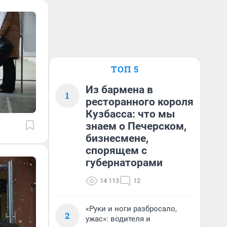
ТОП 5
Из бармена в
1
ресторанного короля
Кузбасса: что мы
знаем о Печерском,
бизнесмене,
спорящем с
губернаторами
14 113
12
«Руки и ноги разбросало,
2
ужас»: водителя и