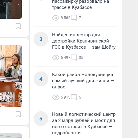
пассажирку разорвало на
трассе в Кузбассе
8 562
7
Найден инвестор для
3
достройки Крапивинской
ГЭС в Кузбассе — зам Шойгу
6 497
35
Какой район Новокузнецка
4
самый лучший для жизни —
опрос
5 915
5
Новый логистический центр
5
за 2 млрд рублей и мост для
него отстроят в Кузбассе —
подробности