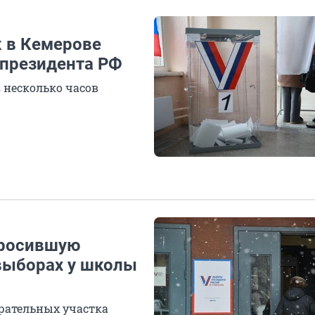
к в Кемерове
 президента РФ
 несколько часов
бросившую
 выборах у школы
рательных участка