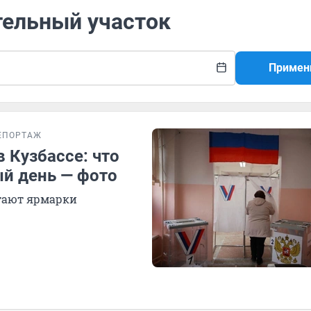
тельный участок
Примен
ЕПОРТАЖ
 Кузбассе: что
ый день — фото
тают ярмарки