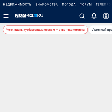
НЕДВИЖИМОСТЬ
ЗНАКОМСТВА
ПОГОДА
ФОРУМ
ТЕЛЕПРО
Чего ждать кузбассовцам осенью — ответ экономиста
Льготный про