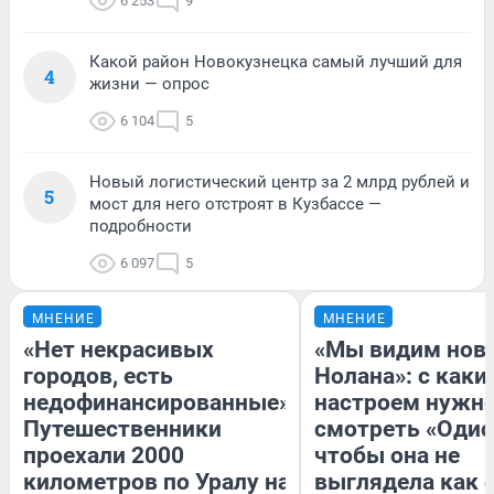
6 253
9
Какой район Новокузнецка самый лучший для
4
жизни — опрос
6 104
5
Новый логистический центр за 2 млрд рублей и
5
мост для него отстроят в Кузбассе —
подробности
6 097
5
МНЕНИЕ
МНЕНИЕ
«Нет некрасивых
«Мы видим нов
городов, есть
Нолана»: с каки
недофинансированные».
настроем нужн
Путешественники
смотреть «Одис
проехали 2000
чтобы она не
километров по Уралу на
выглядела как 