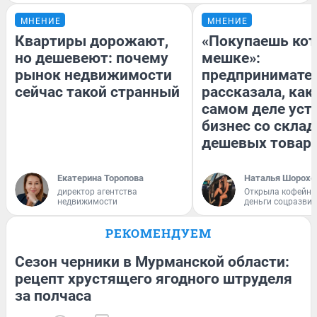
МНЕНИЕ
МНЕНИЕ
Квартиры дорожают,
«Покупаешь кот
но дешевеют: почему
мешке»:
рынок недвижимости
предпринимате
сейчас такой странный
рассказала, как
самом деле уст
бизнес со скла
дешевых товар
Екатерина Торопова
Наталья Шорохо
директор агентства
Открыла кофейну
недвижимости
деньги соцразви
РЕКОМЕНДУЕМ
Сезон черники в Мурманской области:
рецепт хрустящего ягодного штруделя
за полчаса