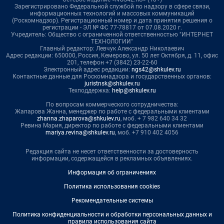
Зарегистрировано Федеральной службой по надзору в сфере связи,
информационных технологий и массовых коммуникаций
(Роскомнадзор). Регистрационный номер и дата принятия решения о
регистрации - ЭЛ № ФС 77-78817 от 07.08.2020 г.
Учредитель: Общество с ограниченной ответственностью "ИНТЕРНЕТ
ТЕХНОЛОГИИ"
Главный редактор: Левчук Александр Николаевич
Адрес редакции: 650000, Россия, Кемерово, ул. 50 лет Октября, д. 11, офис
201, телефон +7 (3842) 23-22-60
Электронный адрес редакции:
ngs42@shkulev.ru
Контактные данные для Роскомнадзора и государственных органов:
juristnsk@shkulev.ru
Техподдержка:
help@shkulev.ru
По вопросам коммерческого сотрудничества:
Жапарова Жанна, менеджер по работе с федеральными клиентами
zhanna.zhaparova@shkulev.ru
, моб. + 7 982 640 34 32
Ревина Мария, директор по работе с федеральными клиентами
mariya.revina@shkulev.ru
, моб. +7 910 402 4056
Редакция сайта не несет ответственности за достоверность
информации, содержащейся в рекламных объявлениях.
Информация об ограничениях
Политика использования cookies
Рекомендательные системы
Политика конфиденциальности и обработки персональных данных и
правила использования сайта