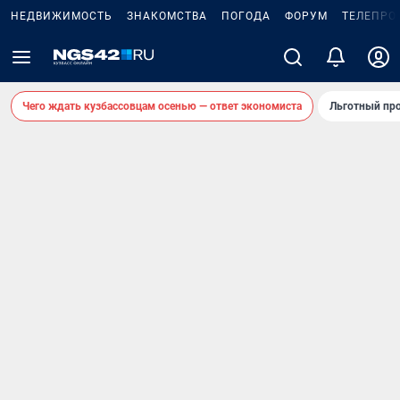
НЕДВИЖИМОСТЬ
ЗНАКОМСТВА
ПОГОДА
ФОРУМ
ТЕЛЕПРО
Чего ждать кузбассовцам осенью — ответ экономиста
Льготный про