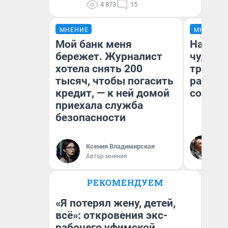
4 873
15
МНЕНИЕ
МНЕНИЕ
Мой банк меня
Наслед
бережет. Журналист
чудом 
хотела снять 200
трансп
тысяч, чтобы погасить
разнес
кредит, — к ней домой
советс
приехала служба
безопасности
Ол
Бл
Ксения Владимирская
вл
Автор мнения
би
РЕКОМЕНДУЕМ
«Я потерял жену, детей,
всё»: откровения экс-
рабочего уфимской