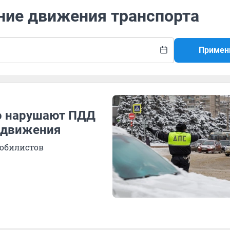
ение движения транспорта
Примен
о нарушают ПДД
й движения
обилистов