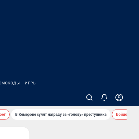
ОМОКОДЫ
ИГРЫ
ое?
В Кемерове сулят награду за «голову» преступника
Бойцовский 