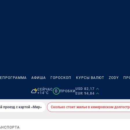
ЛЕПРОГРАММА
АФИША
ГОРОСКОП
КУРСЫ ВАЛЮТ
ZODY
ПР
USD 82,17
СЕЙЧАС
0
ПРОБКИ
+14°C
EUR 94,84
й проезд с картой «Мир»
Сколько стоит жилье в кемеровском долгостр
АНСПОРТА