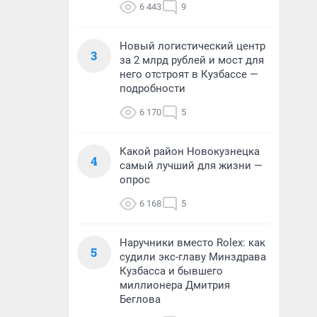
6 443
9
Новый логистический центр
3
за 2 млрд рублей и мост для
него отстроят в Кузбассе —
подробности
6 170
5
Какой район Новокузнецка
4
самый лучший для жизни —
опрос
6 168
5
Наручники вместо Rolex: как
5
судили экс-главу Минздрава
Кузбасса и бывшего
миллионера Дмитрия
Беглова