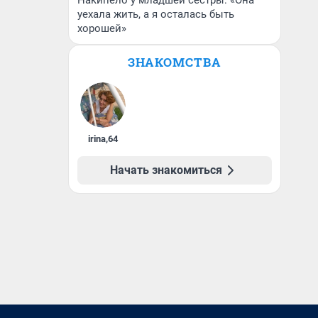
Накипело у младшей сестры: «Она
уехала жить, а я осталась быть
хорошей»
ЗНАКОМСТВА
irina
,
64
Начать знакомиться